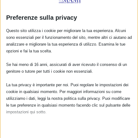
SAM 2023 a Treviso
Preferenze sulla privacy
10 Ottobre 2023
Questo sito utilizza i cookie per migliorare la tua esperienza. Alcuni
sono essenziali per il funzionamento del sito, mentre altri ci aiutano ad
analizzare e migliorare la tua esperienza di utilizzo. Esamina le tue
RISPONDI
opzioni e fai la tua scelta.
Se hai meno di 16 anni, assicurati di aver ricevuto il consenso di un
genitore o tutore per tutti i cookie non essenziali.
La tua privacy è importante per noi. Puoi regolare le impostazioni dei
cookie in qualsiasi momento. Per maggiori informazioni su come
utilizziamo i dati, leggi la nostra politica sulla privacy. Puoi modificare
le tue preferenze in qualsiasi momento facendo clic sul pulsante delle
impostazioni qui sotto.
Nota che, se scegli di disabilitare alcuni tipi di cookie, questo potrebbe
influire sulla tua esperienza del sito e sui servizi che possiamo offrire.