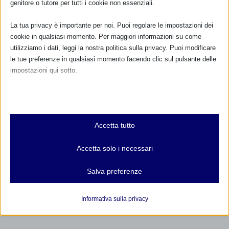
genitore o tutore per tutti i cookie non essenziali.
La tua privacy è importante per noi. Puoi regolare le impostazioni dei
cookie in qualsiasi momento. Per maggiori informazioni su come
utilizziamo i dati, leggi la nostra politica sulla privacy. Puoi modificare
le tue preferenze in qualsiasi momento facendo clic sul pulsante delle
impostazioni qui sotto.
Nota che, se scegli di disabilitare alcuni tipi di cookie, questo potrebbe
influire sulla tua esperienza del sito e sui servizi che possiamo offrire.
Essenziali
Accetta tutto
I cookie e i servizi essenziali abilitano le funzioni di base e sono
necessari per il corretto funzionamento del sito web. Questi cookie
Accetta solo i necessari
e servizi non richiedono il consenso dell'utente secondo il GDPR.
Mostra dettagli
Salva preferenze
Analitici
et-editor-available-post-*
I cookie di statistica raccolgono informazioni sull'utilizzo,
Informativa sulla privacy
consentendoci di ottenere informazioni su come i visitatori
mhcookie
interagiscono con il nostro sito web.
wordpress_logged_in_*