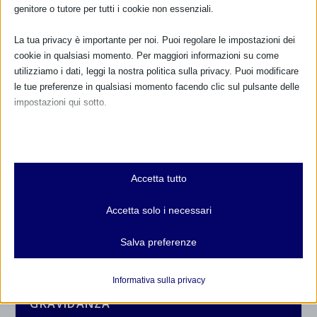
genitore o tutore per tutti i cookie non essenziali.
La tua privacy è importante per noi. Puoi regolare le impostazioni dei
cookie in qualsiasi momento. Per maggiori informazioni su come
utilizziamo i dati, leggi la nostra politica sulla privacy. Puoi modificare
le tue preferenze in qualsiasi momento facendo clic sul pulsante delle
impostazioni qui sotto.
Nota che, se scegli di disabilitare alcuni tipi di cookie, questo potrebbe
influire sulla tua esperienza del sito e sui servizi che possiamo offrire.
CALENDARIO EVENTI
Essenziali
Accetta tutto
I cookie e i servizi essenziali abilitano le funzioni di base e sono
Non ci sono eventi
necessari per il corretto funzionamento del sito web. Questi cookie
Accetta solo i necessari
e servizi non richiedono il consenso dell'utente secondo il GDPR.
TUTTI GLI EVENTI
Mostra dettagli
Salva preferenze
Analitici
et-editor-available-post-*
I cookie di statistica raccolgono informazioni sull'utilizzo,
Informativa sulla privacy
consentendoci di ottenere informazioni su come i visitatori
FARMACI IN ALLATTAMENTO E
mhcookie
GRAVIDANZA
interagiscono con il nostro sito web.