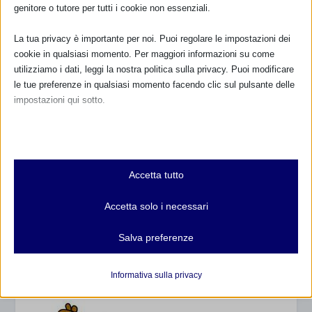
genitore o tutore per tutti i cookie non essenziali.
La tua privacy è importante per noi. Puoi regolare le impostazioni dei
COLLABORAZIONI IN ITALIA
cookie in qualsiasi momento. Per maggiori informazioni su come
utilizziamo i dati, leggi la nostra politica sulla privacy. Puoi modificare
le tue preferenze in qualsiasi momento facendo clic sul pulsante delle
impostazioni qui sotto.
Nota che, se scegli di disabilitare alcuni tipi di cookie, questo potrebbe
influire sulla tua esperienza del sito e sui servizi che possiamo offrire.
Essenziali
Accetta tutto
I cookie e i servizi essenziali abilitano le funzioni di base e sono
necessari per il corretto funzionamento del sito web. Questi cookie
Accetta solo i necessari
e servizi non richiedono il consenso dell'utente secondo il GDPR.
Mostra dettagli
Salva preferenze
Analitici
et-editor-available-post-*
I cookie di statistica raccolgono informazioni sull'utilizzo,
Informativa sulla privacy
consentendoci di ottenere informazioni su come i visitatori
mhcookie
interagiscono con il nostro sito web.