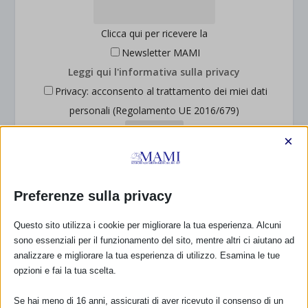
Clicca qui per ricevere la
Newsletter MAMI
Leggi qui l'informativa sulla privacy
Privacy: acconsento al trattamento dei miei dati
personali (Regolamento UE 2016/679)
×
DONA E ASSOCIATI CON PAYPAL!
Preferenze sulla privacy
Questo sito utilizza i cookie per migliorare la tua esperienza. Alcuni
sono essenziali per il funzionamento del sito, mentre altri ci aiutano ad
analizzare e migliorare la tua esperienza di utilizzo. Esamina le tue
opzioni e fai la tua scelta.
Dona
15,00€
(25,00€ se sei un’associazione)
Se hai meno di 16 anni, assicurati di aver ricevuto il consenso di un
per associarti