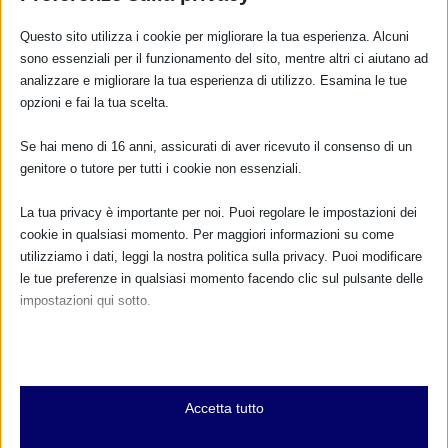
RISPONDI
Questo sito utilizza i cookie per migliorare la tua esperienza. Alcuni
sono essenziali per il funzionamento del sito, mentre altri ci aiutano ad
analizzare e migliorare la tua esperienza di utilizzo. Esamina le tue
opzioni e fai la tua scelta.
Se hai meno di 16 anni, assicurati di aver ricevuto il consenso di un
genitore o tutore per tutti i cookie non essenziali.
La tua privacy è importante per noi. Puoi regolare le impostazioni dei
cookie in qualsiasi momento. Per maggiori informazioni su come
utilizziamo i dati, leggi la nostra politica sulla privacy. Puoi modificare
le tue preferenze in qualsiasi momento facendo clic sul pulsante delle
impostazioni qui sotto.
Nota che, se scegli di disabilitare alcuni tipi di cookie, questo potrebbe
influire sulla tua esperienza del sito e sui servizi che possiamo offrire.
Essenziali
Accetta tutto
I cookie e i servizi essenziali abilitano le funzioni di base e sono
necessari per il corretto funzionamento del sito web. Questi cookie