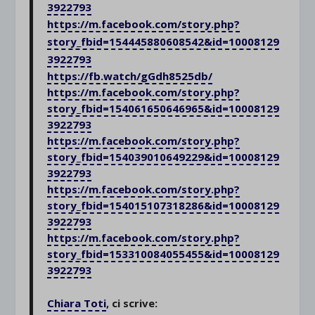
3922793
https://m.facebook.com/story.php?
story_fbid=154445880608542&id=10008129
3922793
https://fb.watch/gGdh8525db/
https://m.facebook.com/story.php?
story_fbid=154061650646965&id=10008129
3922793
https://m.facebook.com/story.php?
story_fbid=154039010649229&id=10008129
3922793
https://m.facebook.com/story.php?
story_fbid=154015107318286&id=10008129
3922793
https://m.facebook.com/story.php?
story_fbid=153310084055455&id=10008129
3922793
.
Chiara Toti
, ci scrive: