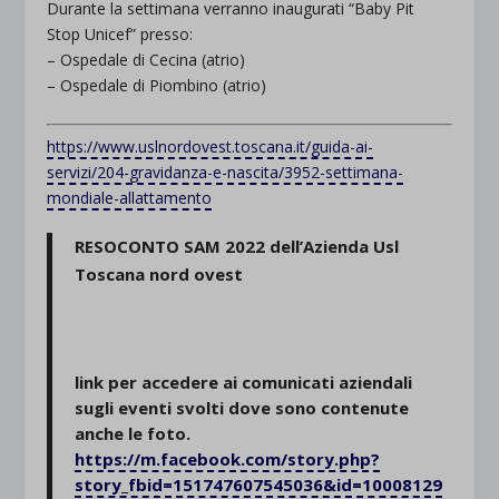
Durante la settimana verranno inaugurati “Baby Pit
Stop Unicef” presso:
– Ospedale di Cecina
(atrio)
– Ospedale di Piombino
(atrio)
https://www.uslnordovest.toscana.it/guida-ai-
servizi/204-gravidanza-e-nascita/3952-settimana-
mondiale-allattamento
RESOCONTO SAM 2022 dell’Azienda Usl
Toscana nord ovest
link per accedere ai comunicati aziendali
sugli eventi svolti dove sono contenute
anche le foto.
https://m.facebook.com/story.php?
story_fbid=151747607545036&id=10008129