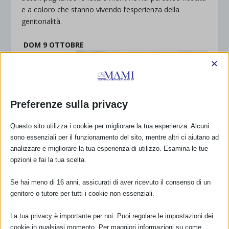
e a coloro che stanno vivendo l’esperienza della
genitorialità.
DOM 9 OTTOBRE
ore 11
×
Partenza da
Viale Italia –
Livorno (nello
Preferenze sulla privacy
spazio
antistante la
Questo sito utilizza i cookie per migliorare la tua esperienza. Alcuni
chiesa di
sono essenziali per il funzionamento del sito, mentre altri ci aiutano ad
S.Jacopo)
analizzare e migliorare la tua esperienza di utilizzo. Esamina le tue
Si svolgerà la
opzioni e fai la tua scelta.
settima
edizione
Se hai meno di 16 anni, assicurati di aver ricevuto il consenso di un
di
“ALLATTA
genitore o tutore per tutti i cookie non essenziali.
NDO
PASSEGGIAN
La tua privacy è importante per noi. Puoi regolare le impostazioni dei
DO”
, passeggiata collettiva sul lungomare labronico.
cookie in qualsiasi momento. Per maggiori informazioni su come