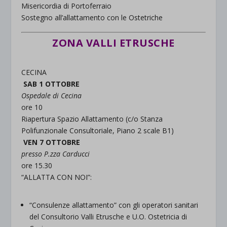
rientrano nelle altre categorie specifiche o che non sono stati
Misericordia di Portoferraio
_ga_*
wp-settings-time-*
esplicitamente categorizzati.
Sostegno all’allattamento con le Ostetriche
jetpackState[message]
Mostra dettagli
ZONA VALLI ETRUSCHE
et-saved-post*
CECINA
wpc*
SAB 1 OTTOBRE
Ospedale di Cecina
ore 10
Riapertura Spazio Allattamento (c/o Stanza
Polifunzionale Consultoriale, Piano 2 scale B1)
VEN 7 OTTOBRE
presso P.zza Carducci
ore 15.30
“ALLATTA CON NOI”:
“Consulenze allattamento” con gli operatori sanitari
del Consultorio Valli Etrusche e U.O. Ostetricia di