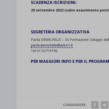
SCADENZA ISCRIZIONI:
et-save
20 settembre 2022 (salvo esaurimento posti
wpc*
.
SEGRETERIA ORGANIZZATIVA
Paola DEMICHELIS – SS Formazione Sviluppo del
paola.demichelis@aslcn1.it
Tel 0172/719196
PER MAGGIORI INFO E PER IL PROGR
CONDIVIDERE: