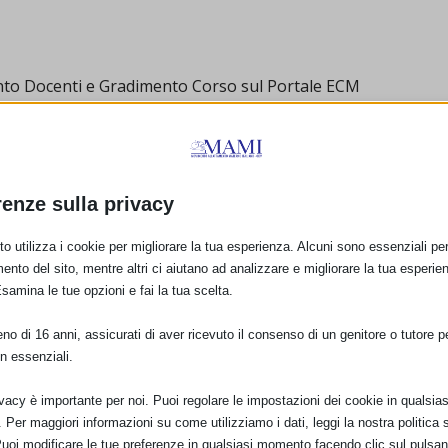
ento Docenti e Gradimento Corso sul Portale ECM
ALLA FORMAZIONE IN OCCASIONE DELLA SAM 2022 A
renze sulla privacy
ò essere effettuata:
dirizzo
www.formazionesanitapiemonte.it
:
o utilizza i cookie per migliorare la tua esperienza. Alcuni sono essenziali per 
ento del sito, mentre altri ci aiutano ad analizzare e migliorare la tua esperie
Esamina le tue opzioni e fai la tua scelta.
te e password
I
o di 16 anni, assicurati di aver ricevuto il consenso di un genitore o tutore per
n essenziali.
NIZZATORE
ivacy è importante per noi. Puoi regolare le impostazioni dei cookie in qualsias
Per maggiori informazioni su come utilizziamo i dati, leggi la nostra politica s
Puoi modificare le tue preferenze in qualsiasi momento facendo clic sul pulsan