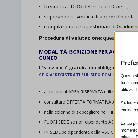
frequenza: 100% delle ore del Corso,
superamento verifica di apprendimento
compilazione dei questionari di Gradim
Procedura di valutazione
: questionario
MODALITÀ ISCRIZIONE PER ACCEDERE 
CUNEO
Prefe
L’iscrizione è gratuita ma obbligatoria e pu
SE GIA’ REGISTRATI SUL SITO ECM
on-line all’in
Questo sit
funzionam
utilizzo. 
accedere all’AREA RISERVATA utilizzando uten
consultare OFFERTA FORMATIVA ACCREDITAT
Se hai men
cookie no
nella colonna di sx scegliere nel TIPO ORGA
FUORI SEDE se non dipendente ASL CN1
La tua pr
momento. 
IN SEDE se dipendente della ASL CN1
privacy. 