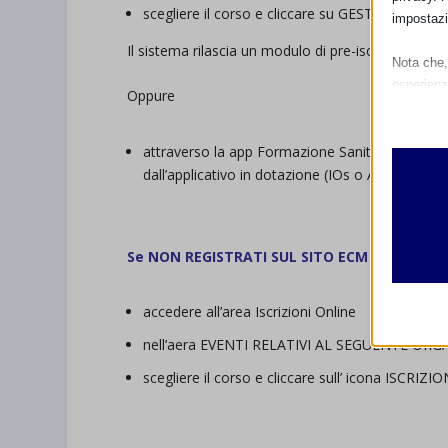
scegliere il corso e cliccare su GESTIONE ISC
impostazi
Il sistema rilascia un modulo di pre-iscrizione.
Nota che, 
esperienz
Oppure
Essen
I cooki
attraverso la app Formazione Sanità Piemonte (F
funzio
dall’applicativo in dotazione (IOs o Android)
second
Analit
Se NON REGISTRATI SUL SITO ECM
collegarsi al
et-edito
I cooki
informa
mhcook
accedere all’area Iscrizioni Online
wordpre
nell’aera EVENTI RELATIVI AL SEGUENTE ORG
Altri 
wordpre
_ga
Questa 
scegliere il corso e cliccare sull’ icona ISCRIZ
catego
wp-sett
_ga_*
.
wp-sett
jetpack