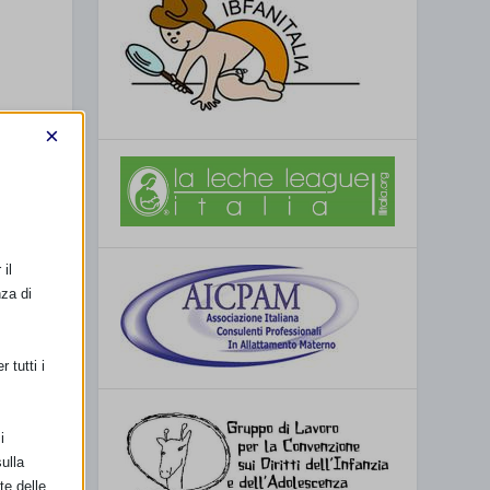
×
il
nza di
 tutti i
i
ulla
te delle