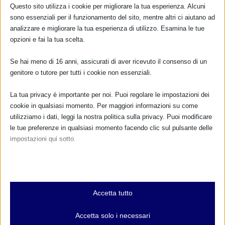
Questo sito utilizza i cookie per migliorare la tua esperienza. Alcuni
2 Ottobre 2021
sono essenziali per il funzionamento del sito, mentre altri ci aiutano ad
analizzare e migliorare la tua esperienza di utilizzo. Esamina le tue
opzioni e fai la tua scelta.
RISPONDI
Se hai meno di 16 anni, assicurati di aver ricevuto il consenso di un
genitore o tutore per tutti i cookie non essenziali.
La tua privacy è importante per noi. Puoi regolare le impostazioni dei
cookie in qualsiasi momento. Per maggiori informazioni su come
utilizziamo i dati, leggi la nostra politica sulla privacy. Puoi modificare
le tue preferenze in qualsiasi momento facendo clic sul pulsante delle
impostazioni qui sotto.
Nota che, se scegli di disabilitare alcuni tipi di cookie, questo potrebbe
influire sulla tua esperienza del sito e sui servizi che possiamo offrire.
Essenziali
Accetta tutto
I cookie e i servizi essenziali abilitano le funzioni di base e sono
necessari per il corretto funzionamento del sito web. Questi cookie
Accetta solo i necessari
e servizi non richiedono il consenso dell'utente secondo il GDPR.