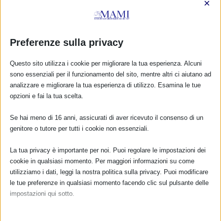
×
Preferenze sulla privacy
Questo sito utilizza i cookie per migliorare la tua esperienza. Alcuni
sono essenziali per il funzionamento del sito, mentre altri ci aiutano ad
analizzare e migliorare la tua esperienza di utilizzo. Esamina le tue
opzioni e fai la tua scelta.
Se hai meno di 16 anni, assicurati di aver ricevuto il consenso di un
genitore o tutore per tutti i cookie non essenziali.
CALENDARIO EVENTI
La tua privacy è importante per noi. Puoi regolare le impostazioni dei
Non ci sono eventi
cookie in qualsiasi momento. Per maggiori informazioni su come
utilizziamo i dati, leggi la nostra politica sulla privacy. Puoi modificare
le tue preferenze in qualsiasi momento facendo clic sul pulsante delle
TUTTI GLI EVENTI
impostazioni qui sotto.
Nota che, se scegli di disabilitare alcuni tipi di cookie, questo potrebbe