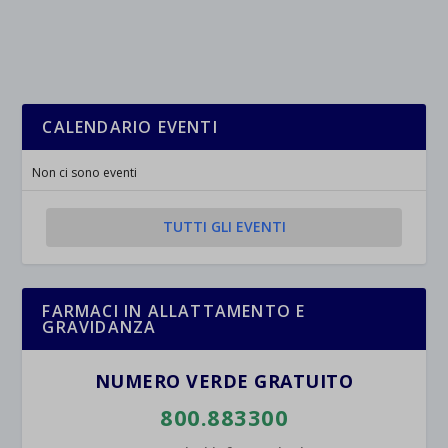
_ga
Questa categoria include tutti i cookie, i domini e i servizi che non
wp-settings-*
rientrano nelle altre categorie specifiche o che non sono stati
_ga_*
wp-settings-time-*
esplicitamente categorizzati.
jetpackState[message]
Mostra dettagli
CALENDARIO EVENTI
et-saved-post*
Non ci sono eventi
wpc*
TUTTI GLI EVENTI
FARMACI IN ALLATTAMENTO E
GRAVIDANZA
NUMERO VERDE GRATUITO
800.883300