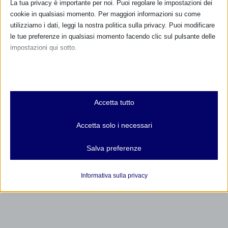
La tua privacy è importante per noi. Puoi regolare le impostazioni dei
cookie in qualsiasi momento. Per maggiori informazioni su come
utilizziamo i dati, leggi la nostra politica sulla privacy. Puoi modificare
le tue preferenze in qualsiasi momento facendo clic sul pulsante delle
impostazioni qui sotto.
Nota che, se scegli di disabilitare alcuni tipi di cookie, questo potrebbe
influire sulla tua esperienza del sito e sui servizi che possiamo offrire.
Essenziali
Accetta tutto
I cookie e i servizi essenziali abilitano le funzioni di base e sono
necessari per il corretto funzionamento del sito web. Questi cookie
Accetta solo i necessari
e servizi non richiedono il consenso dell'utente secondo il GDPR.
Mostra dettagli
Salva preferenze
Analitici
et-editor-available-post-*
I cookie di statistica raccolgono informazioni sull'utilizzo,
Informativa sulla privacy
consentendoci di ottenere informazioni su come i visitatori
mhcookie
interagiscono con il nostro sito web.
wordpress_logged_in_*
Mostra dettagli
wordpress_test_cookie
Altri servizi