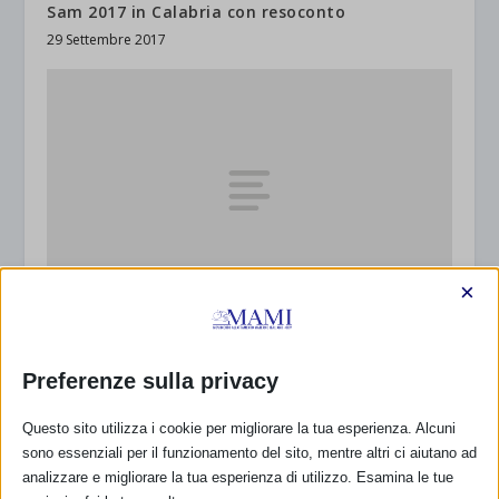
Sam 2017 in Calabria con resoconto
29 Settembre 2017
×
Sam 2017 a Grosseto
22 Settembre 2017
Preferenze sulla privacy
Questo sito utilizza i cookie per migliorare la tua esperienza. Alcuni
sono essenziali per il funzionamento del sito, mentre altri ci aiutano ad
analizzare e migliorare la tua esperienza di utilizzo. Esamina le tue