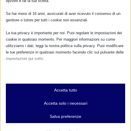
opzioni e fai la tua scelta.
Se hai meno di 16 anni, assicurati di aver ricevuto il consenso di un
genitore o tutore per tutti i cookie non essenziali.
La tua privacy è importante per noi. Puoi regolare le impostazioni dei
cookie in qualsiasi momento. Per maggiori informazioni su come
utilizziamo i dati, leggi la nostra politica sulla privacy. Puoi modificare
Sam 2017 a Trento
le tue preferenze in qualsiasi momento facendo clic sul pulsante delle
6 Ottobre 2017
impostazioni qui sotto.
Nota che, se scegli di disabilitare alcuni tipi di cookie, questo potrebbe
influire sulla tua esperienza del sito e sui servizi che possiamo offrire.
RISPONDI
Essenziali
Accetta tutto
I cookie e i servizi essenziali abilitano le funzioni di base e sono
necessari per il corretto funzionamento del sito web. Questi cookie
Accetta solo i necessari
e servizi non richiedono il consenso dell'utente secondo il GDPR.
Mostra dettagli
Salva preferenze
Analitici
et-editor-available-post-*
I cookie di statistica raccolgono informazioni sull'utilizzo,