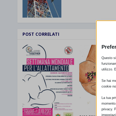
POST CORRELATI
Prefe
Questo sit
funzionam
utilizzo. 
Se hai men
cookie no
La tua pr
momento. 
privacy. 
impostazi