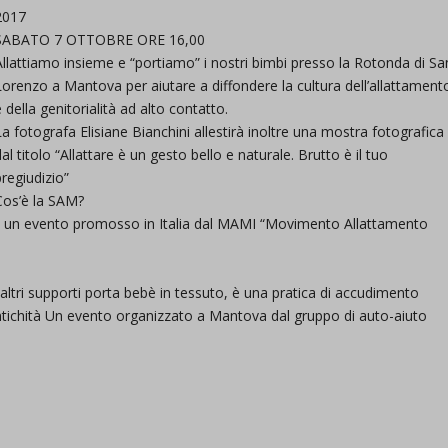
2017
SABATO 7 OTTOBRE ORE 16,00
Allattiamo insieme e “portiamo” i nostri bimbi presso la Rotonda di Sa
Lorenzo a Mantova per aiutare a diffondere la cultura dell’allattament
e della genitorialità ad alto contatto.
La fotografa Elisiane Bianchini allestirà inoltre una mostra fotografica
dal titolo “Allattare è un gesto bello e naturale. Brutto è il tuo
pregiudizio”
Cos’è la SAM?
è un evento promosso in Italia dal MAMI “Movimento Allattamento
altri supporti porta bebè in tessuto, è una pratica di accudimento
’antichità Un evento organizzato a Mantova dal gruppo di auto-aiuto