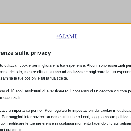
renze sulla privacy
o utilizza i cookie per migliorare la tua esperienza. Alcuni sono essenziali per 
ento del sito, mentre altri ci aiutano ad analizzare e migliorare la tua esperie
Esamina le tue opzioni e fai la tua scelta.
o di 16 anni, assicurati di aver ricevuto il consenso di un genitore o tutore per
sam 2017 a Vercelli con
n essenziali.
resoconto
SAM 2017 a EMPOLI (
18 Settembre 2017
4 Ottobre 2017
ivacy è importante per noi. Puoi regolare le impostazioni dei cookie in qualsias
Per maggiori informazioni su come utilizziamo i dati, leggi la nostra politica s
Puoi modificare le tue preferenze in qualsiasi momento facendo clic sul pulsan
oni qui sotto.