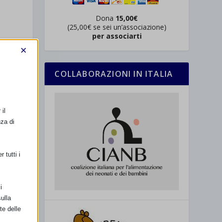
Dona
15,00€
(25,00€ se sei un’associazione)
per associarti
×
COLLABORAZIONI IN ITALIA
il
nza di
 tutti i
FI)
i
ulla
te delle