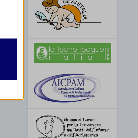
retto
utente
re