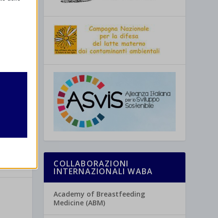
retto
utente
SSIMO
 a Livorno
COLLABORAZIONI
INTERNAZIONALI WABA
re
Academy of Breastfeeding
Medicine (ABM)