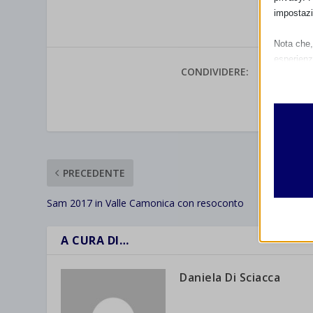
impostazi
Nota che, 
esperienz
CONDIVIDERE:
Essen
I cooki
VALUTAR
funzio
second
Analit
PRECEDENTE
et-edito
I cooki
informa
Sam 2017 in Valle Camonica con resoconto
mhcook
wordpre
A CURA DI…
Altri 
wordpre
_ga
Questa 
catego
wp-sett
Daniela Di Sciacca
_ga_*
wp-sett
jetpack