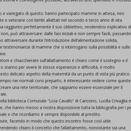
o e variegato di questo: hanno partecipato mamme in attesa, neo
 veterane con bimbi allattati nel secondo e terzo anno di vita.
 ha raggiunto perfettamente il suo obbiettivo, rendendosi esplicativo d
 non, può attraversare: dalle fasi iniziali e non sempre facili, passand
no attraversare durante l’introduzione dell’alimentazione solida,
lle testimonianze di mamme che si interrogano sulla possibilità e sulle
ine.
oni e chiacchierate sull’allattamento è chiaro come il sostegno e il
stanno per vivere le stesse esperienze e difficoltà, è molto
questo delicato aspetto della maternità da un punto di vista più pratico
esempio nei normali corsi preparto, è interessante vedere come queste
eare una rete territoriale, che sappiamo essere essenziale per il
ale.
lla biblioteca Comunale “Licia Cavallo” di Carosino, Lucilla Crivaglia 
se, che hanno messo a nostra disposizione tutta la bibliografia per i pi
ale e che ricordiamo è sempre disponibile al prestito.
nute, facendo in modo che questo incontro fosse così utile
dendo chiaro il concetto che l’allattamento, nonostante sia una