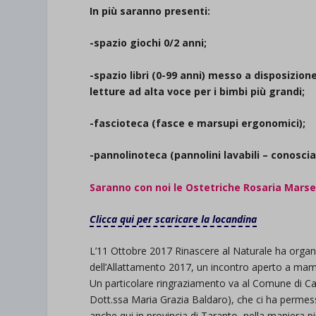
In più saranno presenti:
-spazio giochi 0/2 anni;
-spazio libri (0-99 anni) messo a disposizion
letture ad alta voce per i bimbi più grandi;
-fascioteca (fasce e marsupi ergonomici);
-pannolinoteca (pannolini lavabili – conoscia
Saranno con noi le Ostetriche Rosaria Marse
Clicca qui per scaricare la locandina
L’11 Ottobre 2017 Rinascere al Naturale ha organ
dell’Allattamento 2017, un incontro aperto a mamm
Un particolare ringraziamento va al Comune di Car
Dott.ssa Maria Grazia Baldaro), che ci ha permes
anche qui in provincia di Taranto, nella maniera 