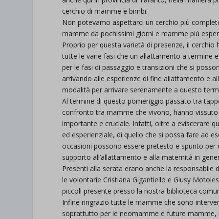
cerchio di mamme e bimbi.
Non potevamo aspettarci un cerchio più complet
mamme da pochissimi giorni e mamme più esperte e
Proprio per questa varietà di presenze, il cerchio
tutte le varie fasi che un allattamento a termine e
per le fasi di passaggio e transizioni che si posso
arrivando alle esperienze di fine allattamento e a
modalità per arrivare serenamente a questo term
Al termine di questo pomeriggio passato tra tappet
confronto tra mamme che vivono, hanno vissuto o 
importante e cruciale. Infatti, oltre a eviscerare 
ed esperienziale, di quello che si possa fare ad 
occasioni possono essere pretesto e spunto per cr
supporto all’allattamento e alla maternità in gener
Presenti alla serata erano anche la responsabile de
le volontarie Cristiana Gigantiello e Giusy Motole
piccoli presente presso la nostra biblioteca comun
Infine ringrazio tutte le mamme che sono interve
soprattutto per le neomamme e future mamme, ren