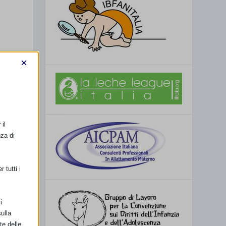
×
il
nza di
 tutti i
i
ulla
te delle