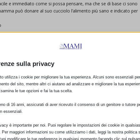
acile e immediato come si possa pensare, ma che se di base ci sono
mamma può donare al suo cucciolo l’alimento più sano e indicato per
o
renze sulla privacy
o utilizza i cookie per migliorare la tua esperienza. Alcuni sono essenziali per 
ento del sito, mentre altri ci aiutano ad analizzare e migliorare la tua esperie
Esamina le tue opzioni e fai la tua scelta.
o di 16 anni, assicurati di aver ricevuto il consenso di un genitore o tutore per
n essenziali.
ivacy è importante per noi. Puoi regolare le impostazioni dei cookie in qualsias
Per maggiori informazioni su come utilizziamo i dati, leggi la nostra politica s
Puoi modificare le tue preferenze in qualsiasi momento facendo clic sul pulsan