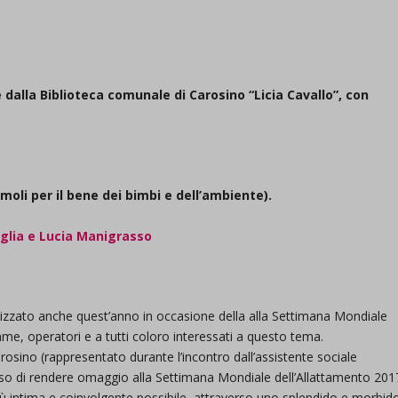
e dalla
Biblioteca comunale di Carosino “Licia Cavallo”
, con
moli per il bene dei bimbi e dell’ambiente).
glia e Lucia Manigrasso
izzato anche quest’anno in occasione della alla Settimana Mondiale
e, operatori e a tutti coloro interessati a questo tema.
osino (rappresentato durante l’incontro dall’assistente sociale
so di rendere omaggio alla Settimana Mondiale dell’Allattamento 201
più intima e coinvolgente possibile, attraverso uno splendido e morbid