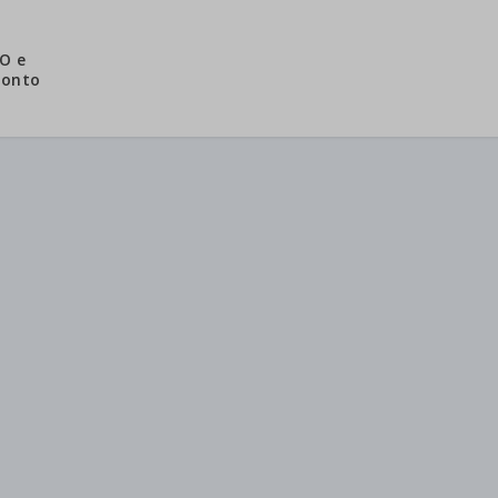
O e
conto