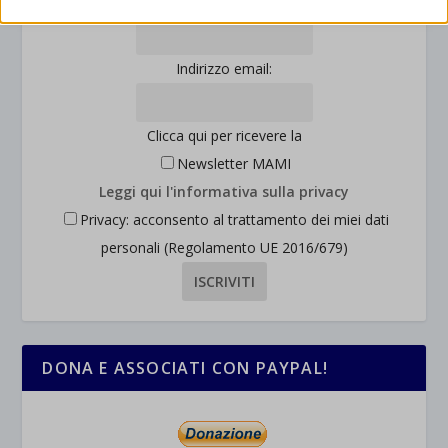
Cognome:
consentendoci di ottenere informazioni su come i visitatori
mhcookie
interagiscono con il nostro sito web.
wordpress_logged_in_*
Mostra dettagli
Indirizzo email:
wordpress_test_cookie
Altri servizi
_ga
Questa categoria include tutti i cookie, i domini e i servizi che non
wp-settings-*
Clicca qui per ricevere la
rientrano nelle altre categorie specifiche o che non sono stati
_ga_*
wp-settings-time-*
esplicitamente categorizzati.
Newsletter MAMI
jetpackState[message]
Mostra dettagli
Leggi qui l'informativa sulla privacy
Privacy: acconsento al trattamento dei miei dati
et-saved-post*
personali (Regolamento UE 2016/679)
wpc*
DONA E ASSOCIATI CON PAYPAL!