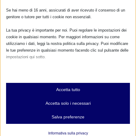
Se hai meno di 16 anni, assicurati di aver ricevuto il consenso di un
FARMACI IN ALLATTAMENTO E
genitore o tutore per tutti i cookie non essenziali.
GRAVIDANZA
La tua privacy è importante per noi. Puoi regolare le impostazioni dei
NUMERO VERDE GRATUITO
cookie in qualsiasi momento. Per maggiori informazioni su come
utilizziamo i dati, leggi la nostra politica sulla privacy. Puoi modificare
800.883300
le tue preferenze in qualsiasi momento facendo clic sul pulsante delle
impostazioni qui sotto.
Maggiori informazioni
Nota che, se scegli di disabilitare alcuni tipi di cookie, questo potrebbe
influire sulla tua esperienza del sito e sui servizi che possiamo offrire.
RIMANI AGGIORNATO
Essenziali
Accetta tutto
I cookie e i servizi essenziali abilitano le funzioni di base e sono
necessari per il corretto funzionamento del sito web. Questi cookie
Accetta solo i necessari
e servizi non richiedono il consenso dell'utente secondo il GDPR.
... oppure inserisci i tuoi dati:
Mostra dettagli
Nome:
Salva preferenze
Analitici
et-editor-available-post-*
I cookie di statistica raccolgono informazioni sull'utilizzo,
Informativa sulla privacy