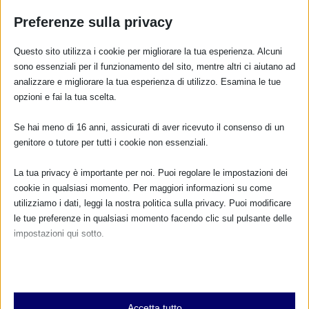
Preferenze sulla privacy
Questo sito utilizza i cookie per migliorare la tua esperienza. Alcuni
sono essenziali per il funzionamento del sito, mentre altri ci aiutano ad
analizzare e migliorare la tua esperienza di utilizzo. Esamina le tue
opzioni e fai la tua scelta.
CALENDARIO EVENTI
Se hai meno di 16 anni, assicurati di aver ricevuto il consenso di un
genitore o tutore per tutti i cookie non essenziali.
Non ci sono eventi
La tua privacy è importante per noi. Puoi regolare le impostazioni dei
TUTTI GLI EVENTI
cookie in qualsiasi momento. Per maggiori informazioni su come
utilizziamo i dati, leggi la nostra politica sulla privacy. Puoi modificare
le tue preferenze in qualsiasi momento facendo clic sul pulsante delle
impostazioni qui sotto.
FARMACI IN ALLATTAMENTO E
GRAVIDANZA
Nota che, se scegli di disabilitare alcuni tipi di cookie, questo potrebbe
influire sulla tua esperienza del sito e sui servizi che possiamo offrire.
NUMERO VERDE GRATUITO
Essenziali
Accetta tutto