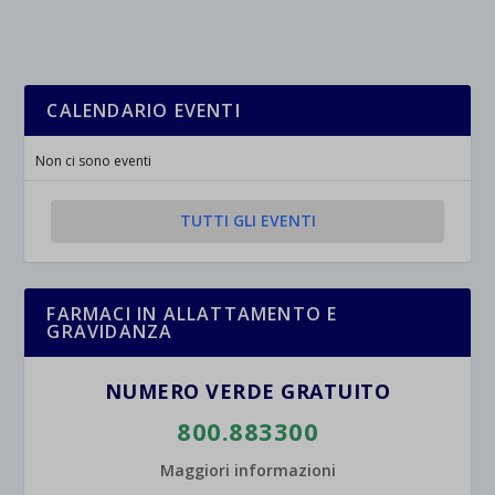
_ga
Questa categoria include tutti i cookie, i domini e i servizi che non
wp-settings-*
rientrano nelle altre categorie specifiche o che non sono stati
_ga_*
wp-settings-time-*
esplicitamente categorizzati.
jetpackState[message]
Mostra dettagli
CALENDARIO EVENTI
et-saved-post*
Non ci sono eventi
wpc*
TUTTI GLI EVENTI
FARMACI IN ALLATTAMENTO E
GRAVIDANZA
NUMERO VERDE GRATUITO
800.883300
Maggiori informazioni