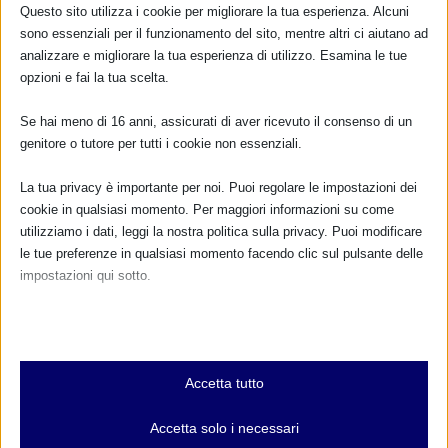
Questo sito utilizza i cookie per migliorare la tua esperienza. Alcuni
sono essenziali per il funzionamento del sito, mentre altri ci aiutano ad
analizzare e migliorare la tua esperienza di utilizzo. Esamina le tue
opzioni e fai la tua scelta.
Se hai meno di 16 anni, assicurati di aver ricevuto il consenso di un
genitore o tutore per tutti i cookie non essenziali.
La tua privacy è importante per noi. Puoi regolare le impostazioni dei
cookie in qualsiasi momento. Per maggiori informazioni su come
utilizziamo i dati, leggi la nostra politica sulla privacy. Puoi modificare
le tue preferenze in qualsiasi momento facendo clic sul pulsante delle
impostazioni qui sotto.
Nota che, se scegli di disabilitare alcuni tipi di cookie, questo potrebbe
influire sulla tua esperienza del sito e sui servizi che possiamo offrire.
CALENDARIO EVENTI
Essenziali
Accetta tutto
I cookie e i servizi essenziali abilitano le funzioni di base e sono
Non ci sono eventi
necessari per il corretto funzionamento del sito web. Questi cookie
Accetta solo i necessari
e servizi non richiedono il consenso dell'utente secondo il GDPR.