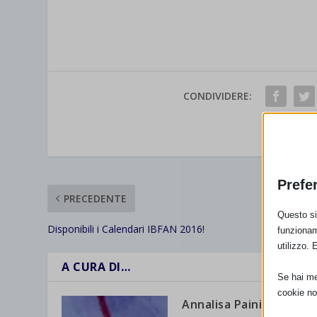
CONDIVIDERE:
VALUTAR
Prefe
PRECEDENTE
Questo sit
Disponibili i Calendari IBFAN 2016!
funzionam
utilizzo. 
A CURA DI…
Se hai men
cookie no
Annalisa Paini