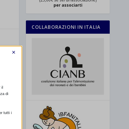
per associarti
COLLABORAZIONI IN ITALIA
×
SSIMO
il
adina (BG)
nza di
 tutti i