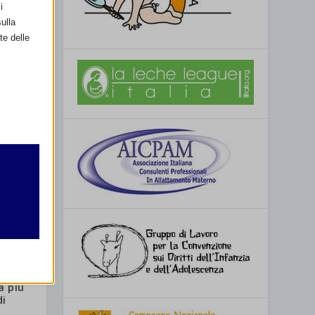
i
ulla
te delle
retto
utente
ento
nché
a più
re
di