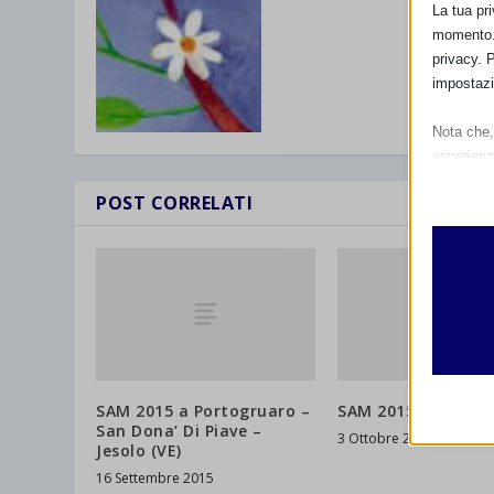
La tua pr
momento. 
privacy. 
impostazi
Nota che, 
esperienz
Essen
POST CORRELATI
I cooki
funzio
second
Analit
et-edito
I cooki
informa
mhcook
SAM 2015 a Portogruaro –
SAM 2015 a Trieste
wordpre
San Dona’ Di Piave –
3 Ottobre 2015
Altri 
Jesolo (VE)
wordpre
_ga
Questa 
16 Settembre 2015
catego