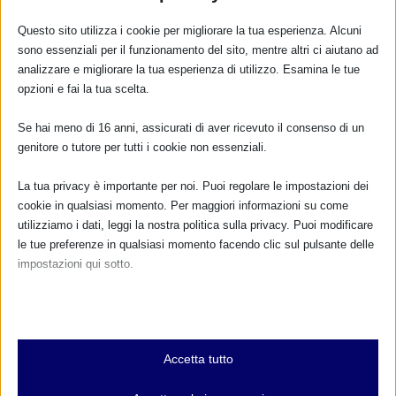
Questo sito utilizza i cookie per migliorare la tua esperienza. Alcuni
sono essenziali per il funzionamento del sito, mentre altri ci aiutano ad
analizzare e migliorare la tua esperienza di utilizzo. Esamina le tue
opzioni e fai la tua scelta.
Se hai meno di 16 anni, assicurati di aver ricevuto il consenso di un
genitore o tutore per tutti i cookie non essenziali.
La tua privacy è importante per noi. Puoi regolare le impostazioni dei
cookie in qualsiasi momento. Per maggiori informazioni su come
utilizziamo i dati, leggi la nostra politica sulla privacy. Puoi modificare
le tue preferenze in qualsiasi momento facendo clic sul pulsante delle
impostazioni qui sotto.
Nota che, se scegli di disabilitare alcuni tipi di cookie, questo potrebbe
influire sulla tua esperienza del sito e sui servizi che possiamo offrire.
Essenziali
Accetta tutto
CALENDARIO EVENTI
I cookie e i servizi essenziali abilitano le funzioni di base e sono
necessari per il corretto funzionamento del sito web. Questi cookie