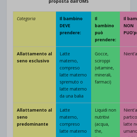
proposta dall’OMS
Categoria
Il bambino
Il
Il ba
DEVE
bambino
NON
prendere:
può
PUO’p
prendere:
Allattamento al
Latte
Gocce,
Nient’a
seno esclusivo
materno,
sciroppi
compreso
(vitamine,
latte materno
minerali,
spremuto o
farmaci)
latte materno
da una balia
Allattamento al
Latte
Liquidi non
Nient’a
seno
materno,
nutritivi
partico
predominante
compreso
(acqua,
latte 
latte materno
the,
umano,