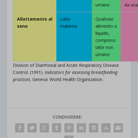
umano
da una
Allattamento al
Latte
Qualsiasi
seno
materno
alimento o
liquido,
compreso
latte non
umano
Division of Diarrhoeal and Acute Respiratory Disease
Control. (1991).
Indicators for assessing breastfeeding
practices
. Geneva: World Health Organization.
CONDIVIDERE: