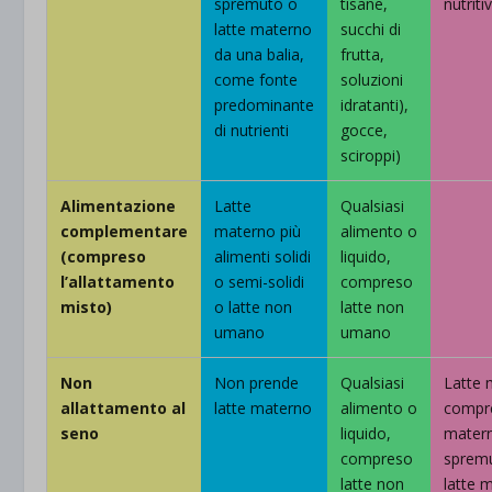
spremuto o
tisane,
nutritiv
latte materno
succhi di
da una balia,
frutta,
come fonte
soluzioni
predominante
idratanti),
di nutrienti
gocce,
sciroppi)
Alimentazione
Latte
Qualsiasi
complementare
materno più
alimento o
(compreso
alimenti solidi
liquido,
l’allattamento
o semi-solidi
compreso
misto)
o latte non
latte non
umano
umano
Non
Non prende
Qualsiasi
Latte 
allattamento al
latte materno
alimento o
compre
seno
liquido,
mater
compreso
sprem
latte non
latte 