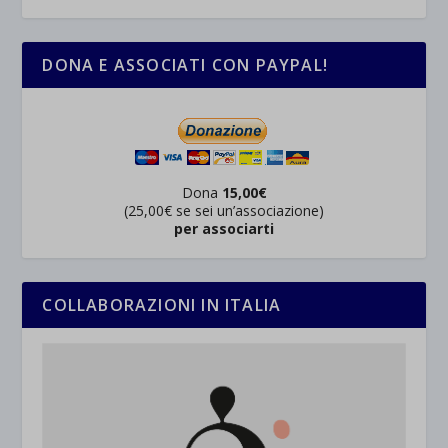
wp-settings-time-*
esplicitamente categorizzati.
jetpackState[message]
Mostra dettagli
DONA E ASSOCIATI CON PAYPAL!
et-saved-post*
wpc*
Dona
15,00€
(25,00€ se sei un’associazione)
per associarti
COLLABORAZIONI IN ITALIA