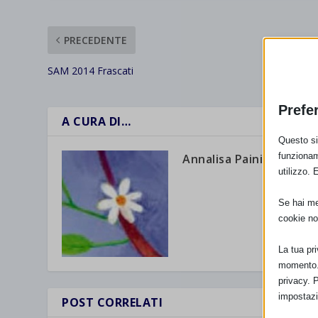
PRECEDENTE
SAM 2014 Frascati
Prefe
A CURA DI…
Questo sit
funzionam
Annalisa Paini
utilizzo. 
Se hai men
cookie no
La tua pr
momento. 
privacy. 
impostazi
POST CORRELATI