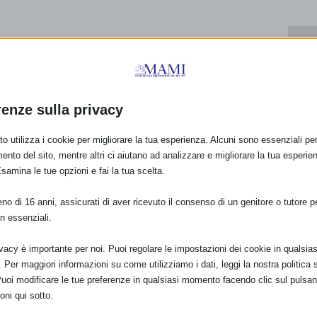
PRO
NASCE LA CIANB – Coalizione italiana per l’alimen
neonati e 
renze sulla privacy
o utilizza i cookie per migliorare la tua esperienza. Alcuni sono essenziali per 
ento del sito, mentre altri ci aiutano ad analizzare e migliorare la tua esperie
Esamina le tue opzioni e fai la tua scelta.
o di 16 anni, assicurati di aver ricevuto il consenso di un genitore o tutore per
n essenziali.
ivacy è importante per noi. Puoi regolare le impostazioni dei cookie in qualsias
Per maggiori informazioni su come utilizziamo i dati, leggi la nostra politica s
Puoi modificare le tue preferenze in qualsiasi momento facendo clic sul pulsan
oni qui sotto.