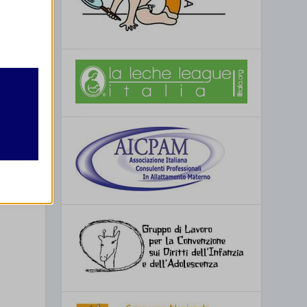
retto
utente
u baby
re