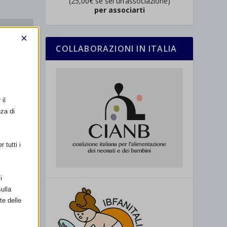
(25,00€ se sei un’associazione)
per associarti
SSIMO
×
COLLABORAZIONI IN ITALIA
tazione dei
dei bambini
il
nza di
 tutti i
i
ulla
te delle