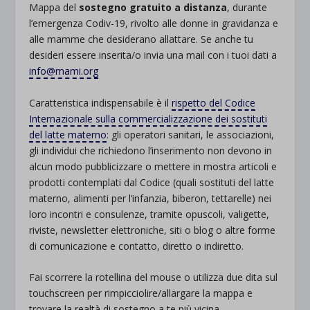
Mappa del
sostegno gratuito a distanza
, durante
l’emergenza Codiv-19, rivolto alle donne in gravidanza e
alle mamme che desiderano allattare. Se anche tu
desideri essere inserita/o invia una mail con i tuoi dati a
info@mami.org
Caratteristica indispensabile è il
rispetto del Codice
Internazionale sulla commercializzazione dei sostituti
del latte materno
: gli operatori sanitari, le associazioni,
gli individui che richiedono l’inserimento non devono in
alcun modo pubblicizzare o mettere in mostra articoli e
prodotti contemplati dal Codice (quali sostituti del latte
materno, alimenti per l’infanzia, biberon, tettarelle) nei
loro incontri e consulenze, tramite opuscoli, valigette,
riviste, newsletter elettroniche, siti o blog o altre forme
di comunicazione e contatto, diretto o indiretto.
Fai scorrere la rotellina del mouse o utilizza due dita sul
touchscreen per rimpicciolire/allargare la mappa e
trovare la realtà di sostegno a te più vicina.