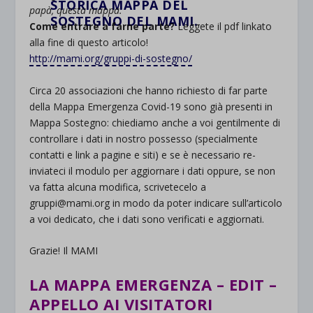
STORICA MAPPA DEL
papà, questa mappa.
SOSTEGNO DEL MAMI.
Come entrare a farne parte?
Leggete il pdf linkato
alla fine di questo articolo!
http://mami.org/gruppi-di-sostegno/
Circa 20 associazioni che hanno richiesto di far parte
della Mappa Emergenza Covid-19 sono già presenti in
Mappa Sostegno: chiediamo anche a voi gentilmente di
controllare i dati in nostro possesso (specialmente
contatti e link a pagine e siti) e se è necessario re-
inviateci il modulo per aggiornare i dati oppure, se non
va fatta alcuna modifica, scrivetecelo a
gruppi@mami.org in modo da poter indicare sull’articolo
a voi dedicato, che i dati sono verificati e aggiornati.
Grazie! Il MAMI
LA MAPPA EMERGENZA – EDIT –
APPELLO AI VISITATORI