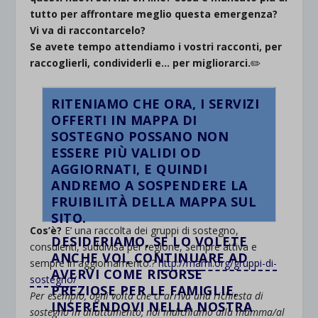
tutto per affrontare meglio questa emergenza?
Vi va di raccontarcelo?
Se avete tempo attendiamo i vostri racconti, per
raccoglierli, condividerli e… per migliorarci.
✏️
RITENIAMO CHE ORA, I SERVIZI
OFFERTI IN MAPPA DI
SOSTEGNO POSSANO NON
ESSERE PIÙ VALIDI OD
AGGIORNATI, E QUINDI
ANDREMO A SOSPENDERE LA
FRUIBILITÀ DELLA MAPPA SUL
SITO.
Cos’è?
E’ una raccolta dei gruppi di sostegno,
DESIDERIAMO, SE LO VOLETE
consulenti, suddivisa per regione, sempre attiva e
ANCHE VOI, CONTINUARE AD
sempre in aggiornamento.
?
http://mami.org/gruppi-di-
AVERVI COME RISORSE
sostegno/
PREZIOSE PER LE FAMIGLIE,
Per esempio, ogni volta che ci arriva una richiesta di
INSERENDOVI NELLA NOSTRA
sostegno in allattamento, noi indichiamo alla mamma/al