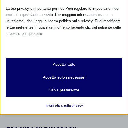
9 Giugno 2013
La tua privacy è importante per noi. Puoi regolare le impostazioni dei
cookie in qualsiasi momento. Per maggiori informazioni su come
utilizziamo i dati, leggi la nostra politica sulla privacy. Puoi modificare
le tue preferenze in qualsiasi momento facendo clic sul pulsante delle
impostazioni qui sotto.
Nota che, se scegli di disabilitare alcuni tipi di cookie, questo potrebbe
influire sulla tua esperienza del sito e sui servizi che possiamo offrire.
Essenziali
Accetta tutto
I cookie e i servizi essenziali abilitano le funzioni di base e sono
necessari per il corretto funzionamento del sito web. Questi cookie
Accetta solo i necessari
e servizi non richiedono il consenso dell'utente secondo il GDPR.
Lettera MAMI ai leader dei partiti e dei
Mostra dettagli
movimenti impegnati nella Campagna
Salva preferenze
Elettorale Nazionale 2018
Analitici
30 Gennaio 2018
et-editor-available-post-*
I cookie di statistica raccolgono informazioni sull'utilizzo,
Informativa sulla privacy
consentendoci di ottenere informazioni su come i visitatori
mhcookie
interagiscono con il nostro sito web.
wordpress_logged_in_*
Mostra dettagli