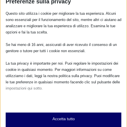
Preferenze sulla privacy
Giugno 2014 alle 12:29
Carissima mamma,
Questo sito utilizza i cookie per migliorare la tua esperienza. Alcuni
leggo per caso la Sua
sono essenziali per il funzionamento del sito, mentre altri ci aiutano ad
storia. Mi piacerebbe
analizzare e migliorare la tua esperienza di utilizzo. Esamina le tue
ri-parlarne con Lei. Mi
opzioni e fai la tua scelta.
può scrivere alla mail
istituzionale di
Se hai meno di 16 anni, assicurati di aver ricevuto il consenso di un
consulenza e
genitore o tutore per tutti i cookie non essenziali.
sostegno all’
allattamento
La tua privacy è importante per noi. Puoi regolare le impostazioni dei
latte.farmaci@villasofi
cookie in qualsiasi momento. Per maggiori informazioni su come
a.it
?
utilizziamo i dati, leggi la nostra politica sulla privacy. Puoi modificare
le tue preferenze in qualsiasi momento facendo clic sul pulsante delle
Grazie ed avanti.
impostazioni qui sotto.
Dott. G. Giordano
Nota che, se scegli di disabilitare alcuni tipi di cookie, questo potrebbe
RISPONDI
influire sulla tua esperienza del sito e sui servizi che possiamo offrire.
Essenziali
Accetta tutto
I cookie e i servizi essenziali abilitano le funzioni di base e sono
necessari per il corretto funzionamento del sito web. Questi cookie