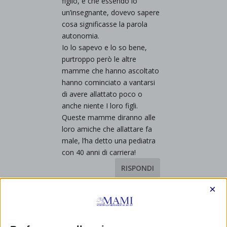
figlio, e che essendo io
un’insegnante, dovevo sapere
cosa significasse la parola
autonomia.
Io lo sapevo e lo so bene,
purtroppo però le altre
mamme che hanno ascoltato
hanno cominciato a vantarsi
di avere allattato poco o
anche niente I loro figli.
Queste mamme diranno alle
loro amiche che allattare fa
male, l’ha detto una pediatra
con 40 anni di carriera!
RISPONDI
×
Dott. Giuseppe
Giordano
il 8