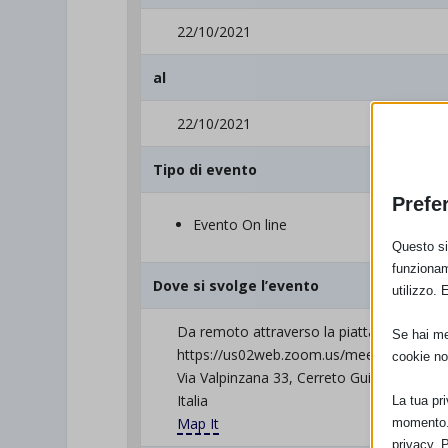
22/10/2021
al
22/10/2021
Tipo di evento
Prefe
Evento On line
Questo sit
funzionam
Dove si svolge l’evento
utilizzo. 
Da remoto attraverso la piattaforma zoom 
Se hai men
https://us02web.zoom.us/meeting/regis
cookie no
Via Valpinzana 33, Cerreto Guidi (FI) 5005
Italia
La tua pr
Map It
momento. 
privacy. 