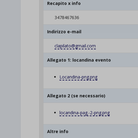
Recapito x info
et-save
3478467636
wpc*
Indirizzo e-mail
clapilato@gmail.com
Allegato 1: locandina evento
Locandina-png.png
Allegato 2 (se necessario)
locandina-pag.-2-png.png
Altre info