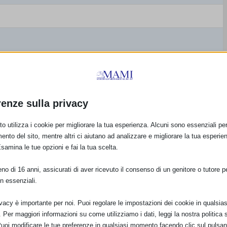
renze sulla privacy
o utilizza i cookie per migliorare la tua esperienza. Alcuni sono essenziali per 
ento del sito, mentre altri ci aiutano ad analizzare e migliorare la tua esperie
Esamina le tue opzioni e fai la tua scelta.
clicca qui per registrarti
o di 16 anni, assicurati di aver ricevuto il consenso di un genitore o tutore per
ter/tZMkc-qurzkvG9eC3122IzQfZ09msneJXKwb
n essenziali.
0
ivacy è importante per noi. Puoi regolare le impostazioni dei cookie in qualsias
Per maggiori informazioni su come utilizziamo i dati, leggi la nostra politica s
Puoi modificare le tue preferenze in qualsiasi momento facendo clic sul pulsan