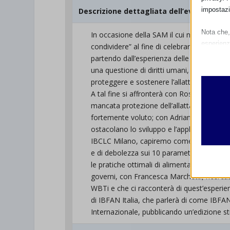
impostazi
Descrizione dettagliata dell’evento
Nota che, 
In occasione della SAM il cui motto quest
esperienz
condividere” al fine di celebrare i 40 an
Essen
partendo dall’esperienza delle madri, poss
I cooki
una questione di diritti umani, di salute p
funzio
proteggere e sostenere l’allattamento e ris
second
A tal fine si affronterà con Rosanna Pisci
mancata protezione dell’allattamento poss
fortemente voluto; con Adriano Cattaneo,
Analit
ostacolano lo sviluppo e l’applicazione di p
et-edito
I cooki
IBCLC Milano, capiremo come l’aggiorname
informa
mhcook
e di debolezza sui 10 parametri delle po
le pratiche ottimali di alimentazione dei n
wordpre
governi, con Francesca Marchetti, ricerca
Altri 
wordpre
_ga
WBTi e che ci racconterà di quest’esperie
Questa 
di IBFAN Italia, che parlerà di come IBFAN
catego
wp-sett
_ga_*
Internazionale, pubblicando un’edizione st
wp-sett
jetpack