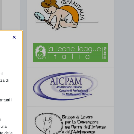
×
il
nza di
 tutti i
i
ulla
te delle