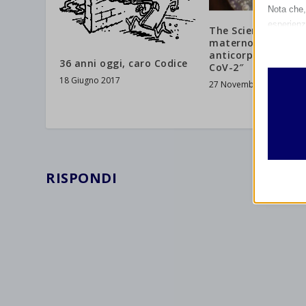
Nota che, 
esperienz
The Scientist – “Il 
Essen
materno fornisce g
anticorpi contro il
I cooki
36 anni oggi, caro Codice
CoV-2″
funzio
18 Giugno 2017
27 Novembre 2020
second
Analit
et-edito
I cooki
informa
mhcook
RISPONDI
wordpre
Altri 
wordpre
_ga
Questa 
catego
wp-sett
_ga_*
wp-sett
jetpack
et-save