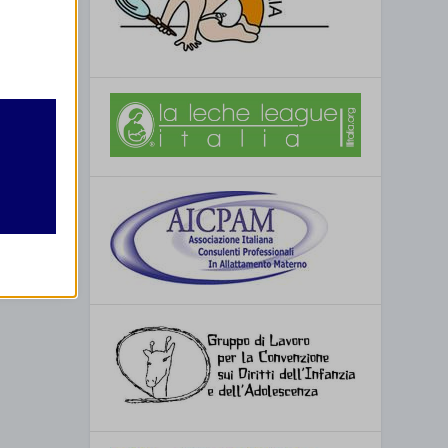
 per la
retto
utente
re