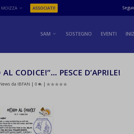
MOIZZA
ASSOCIATI!
SAM
SOSTEGNO
EVENTI
INI
L CODICE!”… PESCE D’APRILE!
News da IBFAN
|
0
|