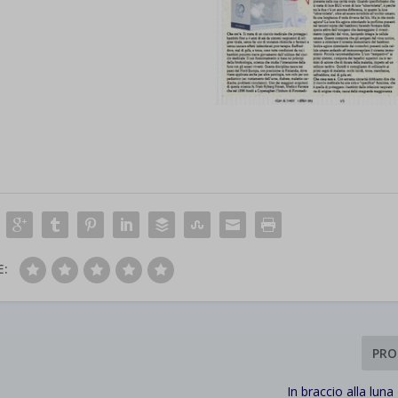
E:
PRO
In braccio alla lun