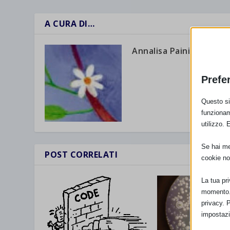
A CURA DI…
Annalisa Paini
Prefe
Questo sit
funzionam
utilizzo. 
Se hai men
POST CORRELATI
cookie no
La tua pr
momento. 
privacy. 
impostazi