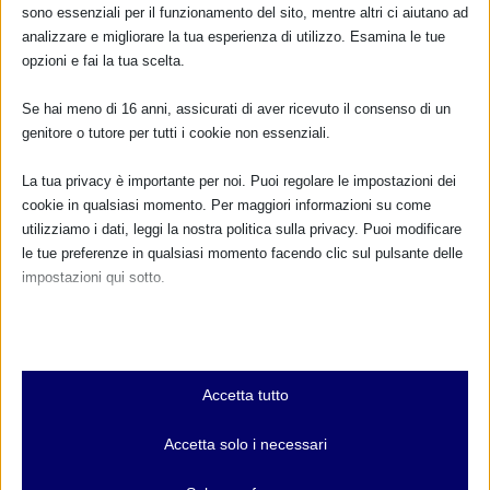
sono essenziali per il funzionamento del sito, mentre altri ci aiutano ad
analizzare e migliorare la tua esperienza di utilizzo. Esamina le tue
opzioni e fai la tua scelta.
Se hai meno di 16 anni, assicurati di aver ricevuto il consenso di un
genitore o tutore per tutti i cookie non essenziali.
La tua privacy è importante per noi. Puoi regolare le impostazioni dei
cookie in qualsiasi momento. Per maggiori informazioni su come
utilizziamo i dati, leggi la nostra politica sulla privacy. Puoi modificare
le tue preferenze in qualsiasi momento facendo clic sul pulsante delle
impostazioni qui sotto.
Nota che, se scegli di disabilitare alcuni tipi di cookie, questo potrebbe
influire sulla tua esperienza del sito e sui servizi che possiamo offrire.
Essenziali
Accetta tutto
I cookie e i servizi essenziali abilitano le funzioni di base e sono
necessari per il corretto funzionamento del sito web. Questi cookie
Accetta solo i necessari
e servizi non richiedono il consenso dell'utente secondo il GDPR.
Mostra dettagli
CALENDARIO EVENTI