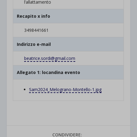
l’allattamento
Recapito x info
3498441661
Indirizzo e-mail
beatrice.sordi@gmail.com
Allegato 1: locandina evento
Sam2024_Melograno-Montello-1.
jpg
CONDIVIDERE: