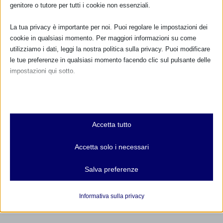
genitore o tutore per tutti i cookie non essenziali.
La tua privacy è importante per noi. Puoi regolare le impostazioni dei
cookie in qualsiasi momento. Per maggiori informazioni su come
utilizziamo i dati, leggi la nostra politica sulla privacy. Puoi modificare
le tue preferenze in qualsiasi momento facendo clic sul pulsante delle
impostazioni qui sotto.
SAM 2020 a Bergamo con resoconto
Nota che, se scegli di disabilitare alcuni tipi di cookie, questo potrebbe
5 Ottobre 2020
influire sulla tua esperienza del sito e sui servizi che possiamo offrire.
Essenziali
Accetta tutto
I cookie e i servizi essenziali abilitano le funzioni di base e sono
necessari per il corretto funzionamento del sito web. Questi cookie
RISPONDI
Accetta solo i necessari
e servizi non richiedono il consenso dell'utente secondo il GDPR.
Mostra dettagli
Salva preferenze
Analitici
et-editor-available-post-*
I cookie di statistica raccolgono informazioni sull'utilizzo,
Informativa sulla privacy
consentendoci di ottenere informazioni su come i visitatori
mhcookie
interagiscono con il nostro sito web.