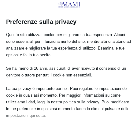
Preferenze sulla privacy
Questo sito utilizza i cookie per migliorare la tua esperienza. Alcuni
sono essenziali per il funzionamento del sito, mentre altri ci aiutano ad
analizzare e migliorare la tua esperienza di utilizzo. Esamina le tue
opzioni e fai la tua scelta.
Sam2023 a Trino (VC)
Se hai meno di 16 anni, assicurati di aver ricevuto il consenso di un
24 Settembre 2023
genitore o tutore per tutti i cookie non essenziali.
La tua privacy è importante per noi. Puoi regolare le impostazioni dei
cookie in qualsiasi momento. Per maggiori informazioni su come
utilizziamo i dati, leggi la nostra politica sulla privacy. Puoi modificare
le tue preferenze in qualsiasi momento facendo clic sul pulsante delle
impostazioni qui sotto.
Nota che, se scegli di disabilitare alcuni tipi di cookie, questo potrebbe
influire sulla tua esperienza del sito e sui servizi che possiamo offrire.