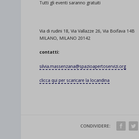
Tutti gli eventi saranno gratuiti
Via di rudini 18, Via Vallazze 26, Via Boifava 14B
MILANO, MILANO 20142
contatti:
silvia.massenzana@
spazioapertoservizi.org
clicca qui per scaricare la locandina
CONDIVIDERE: