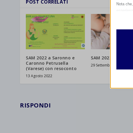
POST CORRELATI
Nota che, 
esperienz
Essen
I cooki
funzio
second
Analit
SAM 2022 a Saronno e
SAM 2023 a Milano
et-edito
Caronno Petrusella
I cooki
29 Settembre 2023
(Varese) con resoconto
informa
mhcook
13 Agosto 2022
wordpre
Altri 
wordpre
_ga
Questa 
catego
wp-sett
RISPONDI
_ga_*
wp-sett
jetpack
et-save