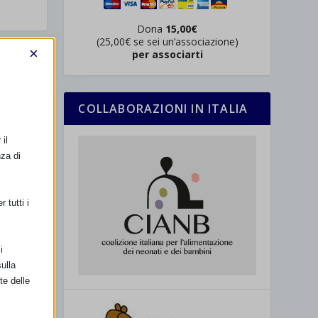
Dona
15,00€
(25,00€ se sei un’associazione)
×
per associarti
SSIMO
023 a Pisa
COLLABORAZIONI IN ITALIA
il
nza di
 tutti i
i
ulla
te delle