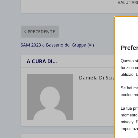
VALUTAR
PRECEDENTE
SAM 2023 a Bassano del Grappa (VI)
Prefe
A CURA DI…
Questo sit
funzionam
utilizzo. 
Daniela Di Sciacca
Se hai men
cookie no
La tua pr
momento. 
privacy. 
impostazi