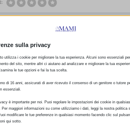
E:
PRO
Sam 2
renze sulla privacy
o utilizza i cookie per migliorare la tua esperienza. Alcuni sono essenziali per 
ento del sito, mentre altri ci aiutano ad analizzare e migliorare la tua esperie
Esamina le tue opzioni e fai la tua scelta.
o di 16 anni, assicurati di aver ricevuto il consenso di un genitore o tutore per
n essenziali.
ivacy è importante per noi. Puoi regolare le impostazioni dei cookie in qualsias
Per maggiori informazioni su come utilizziamo i dati, leggi la nostra politica s
Puoi modificare le tue preferenze in qualsiasi momento facendo clic sul pulsan
oni qui sotto.