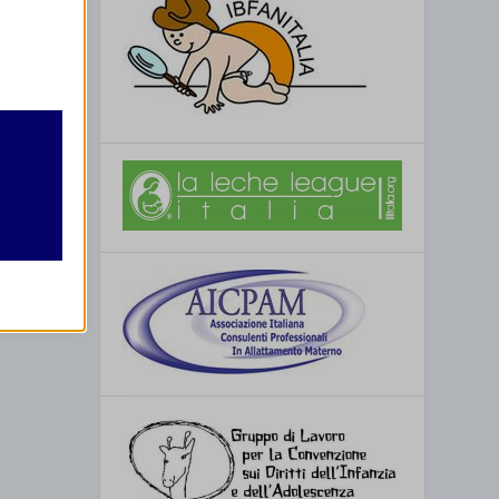
retto
utente
 BG
re