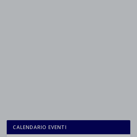
jetpackState[message]
Mostra dettagli
et-saved-post*
wpc*
CALENDARIO EVENTI