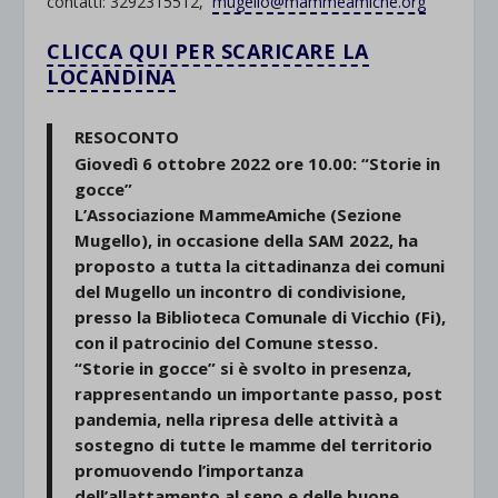
contatti: 3292315512,
mugello@mammeamiche.org
CLICCA QUI PER SCARICARE LA
LOCANDINA
RESOCONTO
Giovedì 6 ottobre 2022 ore 10.00: “Storie in
gocce”
L’Associazione MammeAmiche (Sezione
Mugello), in occasione della SAM 2022, ha
proposto a tutta la cittadinanza dei comuni
del Mugello un incontro di condivisione,
presso la Biblioteca Comunale di Vicchio (Fi),
con il patrocinio del Comune stesso.
“Storie in gocce” si è svolto in presenza,
rappresentando un importante passo, post
pandemia, nella ripresa delle attività a
sostegno di tutte le mamme del territorio
promuovendo l’importanza
dell’allattamento al seno e delle buone