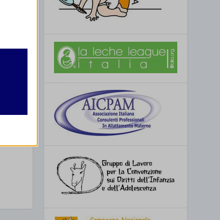
retto
utente
SSIMO
 a Vicenza
re