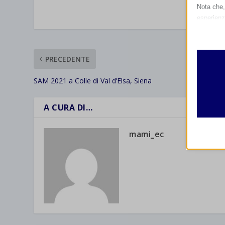
Nota che, 
VALUTAR
esperienz
Essen
I cooki
funzio
PRECEDENTE
second
SAM 2021 a Colle di Val d’Elsa, Siena
Analit
et-edito
A CURA DI…
I cooki
informa
mhcook
mami_ec
wordpre
Altri 
wordpre
_ga
Questa 
catego
wp-sett
_ga_*
wp-sett
jetpack
et-save