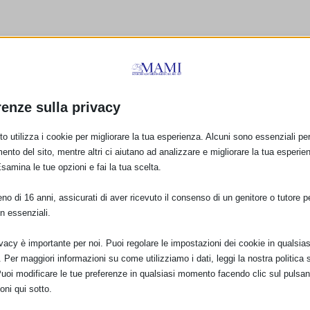
renze sulla privacy
 mamme e ai loro bebè
o utilizza i cookie per migliorare la tua esperienza. Alcuni sono essenziali per 
ento del sito, mentre altri ci aiutano ad analizzare e migliorare la tua esperie
Esamina le tue opzioni e fai la tua scelta.
o di 16 anni, assicurati di aver ricevuto il consenso di un genitore o tutore per
n essenziali.
ivacy è importante per noi. Puoi regolare le impostazioni dei cookie in qualsias
Per maggiori informazioni su come utilizziamo i dati, leggi la nostra politica s
Puoi modificare le tue preferenze in qualsiasi momento facendo clic sul pulsan
oni qui sotto.