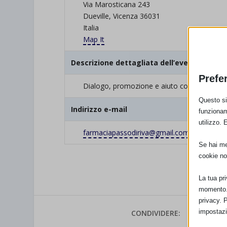
Via Marosticana 243
Dueville, Vicenza 36031
Italia
Map It
Descrizione dettagliata dell’evento
Prefe
Dialogo, promozione e aiuto costante alle
Questo sit
Indirizzo e-mail
funzionam
utilizzo. 
farmaciapassodiriva@gmail.com
Se hai men
cookie no
La tua pr
momento. 
privacy. 
impostazi
CONDIVIDERE: