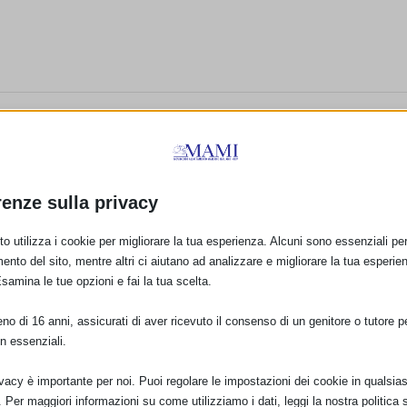
E:
renze sulla privacy
o utilizza i cookie per migliorare la tua esperienza. Alcuni sono essenziali per 
PRO
ento del sito, mentre altri ci aiutano ad analizzare e migliorare la tua esperie
Esamina le tue opzioni e fai la tua scelta.
SAM 2021 a Belluno, con
o di 16 anni, assicurati di aver ricevuto il consenso di un genitore o tutore per
n essenziali.
ivacy è importante per noi. Puoi regolare le impostazioni dei cookie in qualsias
Per maggiori informazioni su come utilizziamo i dati, leggi la nostra politica s