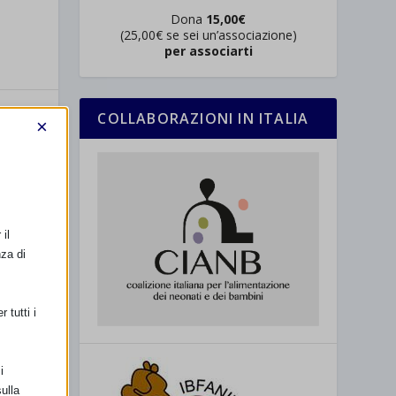
Dona
15,00€
(25,00€ se sei un’associazione)
per associarti
COLLABORAZIONI IN ITALIA
×
il
SSIMO
nza di
 resoconto
 tutti i
i
ulla