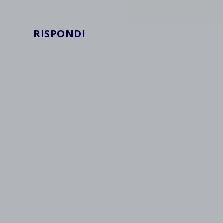
jetpack
et-save
RISPONDI
wpc*