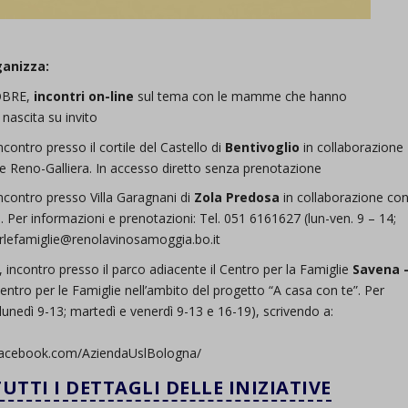
ganizza:
OBRE,
incontri on-line
sul tema con le mamme che hanno
nascita su invito
tro presso il cortile del Castello di
Bentivoglio
in collaborazione
ne Reno-Galliera. In accesso diretto senza prenotazione
ontro presso Villa Garagnani di
Zola Predosa
in collaborazione co
 Per informazioni e prenotazioni: Tel. 051 6161627 (lun-ven. 9 – 14;
erlefamiglie@renolavinosamoggia.bo.it
contro presso il parco adiacente il Centro per la Famiglie
Savena 
Centro per le Famiglie nell’ambito del progetto “A casa con te”. Per
lunedì 9-13; martedì e venerdì 9-13 e 16-19), scrivendo a:
facebook.com/AziendaUslBologna/
UTTI I DETTAGLI DELLE INIZIATIVE