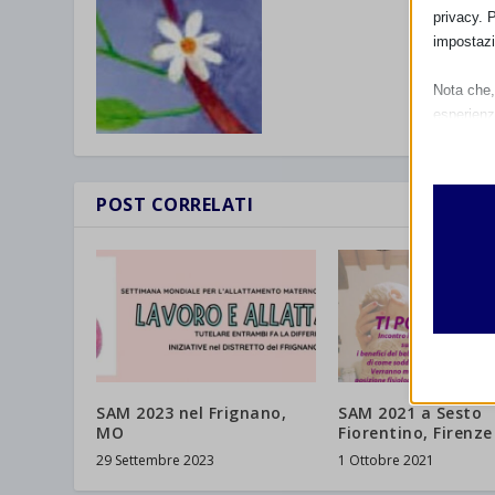
privacy. 
impostazi
Nota che, 
esperienz
Essen
I cooki
funzio
POST CORRELATI
second
Analit
et-edito
I cooki
informa
mhcook
wordpre
Altri 
SAM 2023 nel Frignano,
SAM 2021 a Sesto
wordpre
_ga
Questa 
MO
Fiorentino, Firenze
catego
wp-sett
29 Settembre 2023
1 Ottobre 2021
_ga_*
wp-sett