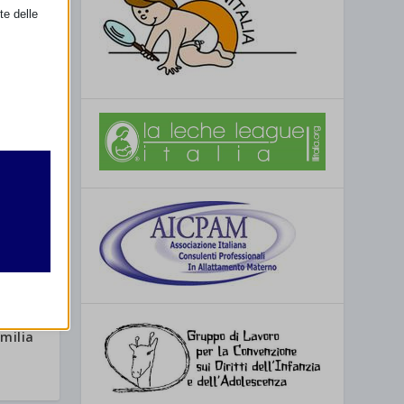
te delle
retto
utente
milia
re