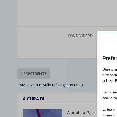
CONDIVIDERE:
VALUTAR
Prefe
Questo sit
PRECEDENTE
funzionam
utilizzo. 
SAM 2021 a Pavullo nel Frignano (MO)
Se hai men
A CURA DI…
cookie no
La tua pr
Annalisa Paini
momento. 