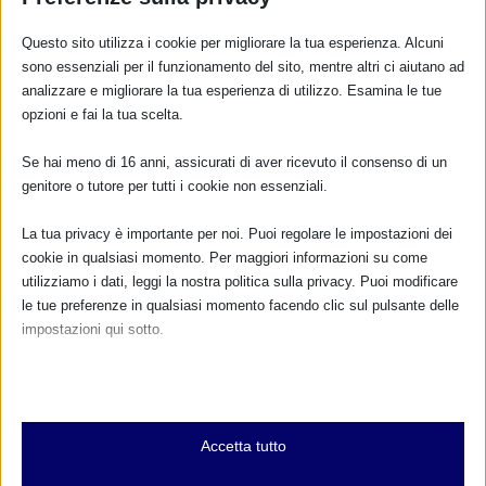
Questo sito utilizza i cookie per migliorare la tua esperienza. Alcuni
Sam 2020 a Montalto Uffugo, CS
sono essenziali per il funzionamento del sito, mentre altri ci aiutano ad
14 Ottobre 2020
analizzare e migliorare la tua esperienza di utilizzo. Esamina le tue
opzioni e fai la tua scelta.
Se hai meno di 16 anni, assicurati di aver ricevuto il consenso di un
RISPONDI
genitore o tutore per tutti i cookie non essenziali.
La tua privacy è importante per noi. Puoi regolare le impostazioni dei
cookie in qualsiasi momento. Per maggiori informazioni su come
utilizziamo i dati, leggi la nostra politica sulla privacy. Puoi modificare
le tue preferenze in qualsiasi momento facendo clic sul pulsante delle
impostazioni qui sotto.
Nota che, se scegli di disabilitare alcuni tipi di cookie, questo potrebbe
influire sulla tua esperienza del sito e sui servizi che possiamo offrire.
Essenziali
Accetta tutto
I cookie e i servizi essenziali abilitano le funzioni di base e sono
necessari per il corretto funzionamento del sito web. Questi cookie