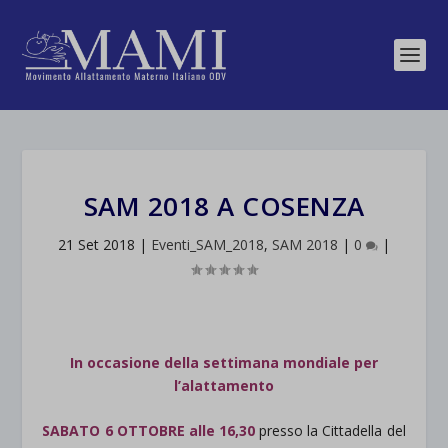
SAM 2018 A COSENZA
21 Set 2018
|
Eventi_SAM_2018
,
SAM 2018
|
0
|
In occasione della settimana mondiale per
l’alattamento
SABATO 6 OTTOBRE alle 16,30
presso la Cittadella del