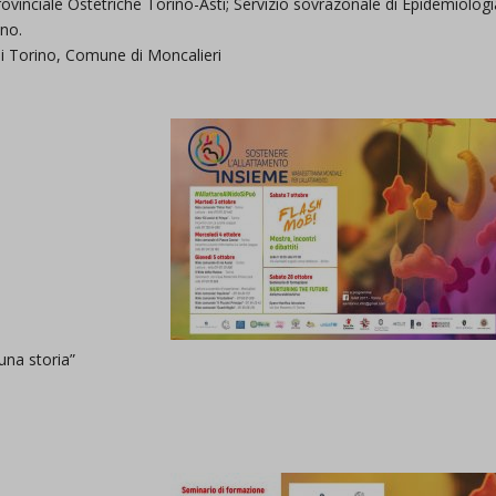
rprovinciale Ostetriche Torino-Asti; Servizio sovrazonale di Epidemiolog
ino.
i Torino, Comune di Moncalieri
na storia”