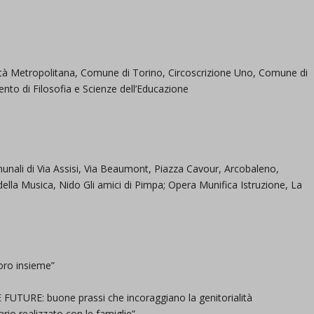
d-post*
ittà Metropolitana, Comune di Torino, Circoscrizione Uno, Comune di
ento di Filosofia e Scienze dell’Educazione
unali di Via Assisi, Via Beaumont, Piazza Cavour, Arcobaleno,
o della Musica, Nido Gli amici di Pimpa; Opera Munifica Istruzione, La
oro insieme”
UTURE: buone prassi che incoraggiano la genitorialità
ario realizzato con le famiglie”