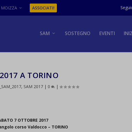
MOIZZA
ASSOCIATI!
SAM
SOSTEGNO
EVENTI
INI
2017 A TORINO
i_SAM_2017
,
SAM 2017
|
0
|
ABATO 7 OTTOBRE 2017
 angolo corso Valdocco – TORINO