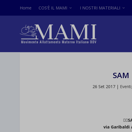
Home
COS’È IL MAMI
I NOSTRI MATERIALI
SAM 
26 Set 2017
|
Event

S
via Garibaldi