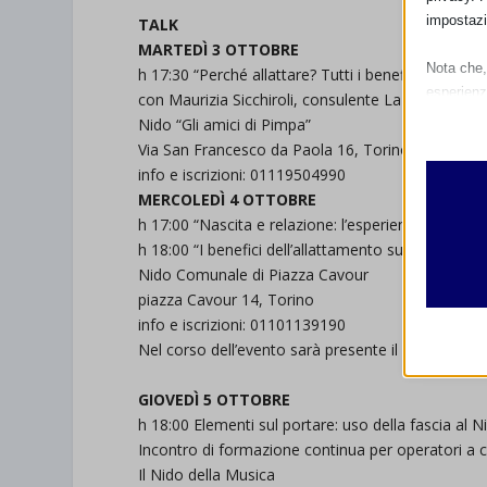
impostazi
TALK
MARTEDÌ 3 OTTOBRE
Nota che, 
h 17:30 “Perché allattare? Tutti i benefici di que
esperienz
con Maurizia Sicchiroli, consulente La Leche Lea
Essen
Nido “Gli amici di Pimpa”
I cooki
Via San Francesco da Paola 16, Torino
funzio
info e iscrizioni: 01119504990
second
MERCOLEDÌ 4 OTTOBRE
h 17:00 “Nascita e relazione: l’esperienza di una
h 18:00 “I benefici dell’allattamento sulla strut
Analit
Nido Comunale di Piazza Cavour
et-edito
I cooki
piazza Cavour 14, Torino
informa
mhcook
info e iscrizioni: 01101139190
Nel corso dell’evento sarà presente il Punto info
wordpre
Altri 
wordpre
_ga
GIOVEDÌ 5 OTTOBRE
Questa 
h 18:00 Elementi sul portare: uso della fascia al Ni
catego
wp-sett
_ga_*
Incontro di formazione continua per operatori a 
wp-sett
jetpack
Il Nido della Musica