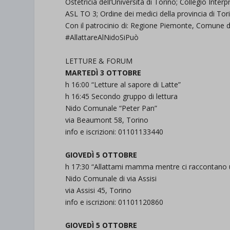
Ostetricia dell’Università di Torino; Collegio Inte
ASL TO 3; Ordine dei medici della provincia di Tor
Con il patrocinio di: Regione Piemonte, Comune d
#AllattareAlNidoSiPuò
LETTURE & FORUM
MARTEDÌ 3 OTTOBRE
h 16:00 “Letture al sapore di Latte”
h 16:45 Secondo gruppo di lettura
Nido Comunale “Peter Pan”
via Beaumont 58, Torino
info e iscrizioni: 01101133440
GIOVEDÌ 5 OTTOBRE
h 17:30 “Allattami mamma mentre ci raccontano u
Nido Comunale di via Assisi
via Assisi 45, Torino
info e iscrizioni: 01101120860
GIOVEDÌ 5 OTTOBRE