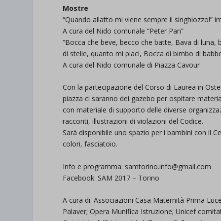
Mostre
“Quando allatto mi viene sempre il singhiozzo!” im
A cura del Nido comunale “Peter Pan”
“Bocca che beve, becco che batte, Bava di luna, be
di stelle, quanto mi piaci, Bocca di bimbo di babbo
A cura del Nido comunale di Piazza Cavour
Con la partecipazione del Corso di Laurea in Ostetr
piazza ci saranno dei gazebo per ospitare materiali
con materiale di supporto delle diverse organizzazi
racconti, illustrazioni di violazioni del Codice.
Sarà disponibile uno spazio per i bambini con il Ces
colori, fasciatoio.
Info e programma: samtorino.info@gmail.com
Facebook: SAM 2017 – Torino
A cura di: Associazioni Casa Maternità Prima Lu
Palaver; Opera Munifica Istruzione; Unicef comita