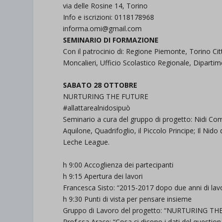
via delle Rosine 14, Torino
et-save
Info e iscrizioni: 0118178968
informa.omi@gmail.com
wpc*
SEMINARIO DI FORMAZIONE
Con il patrocinio di: Regione Piemonte, Torino C
Moncalieri, Ufficio Scolastico Regionale, Dipartim
SABATO 28 OTTOBRE
NURTURING THE FUTURE
#allattarealnidosipuò
Seminario a cura del gruppo di progetto: Nidi Com
Aquilone, Quadrifoglio, il Piccolo Principe; Il Nid
Leche League.
h 9:00 Accoglienza dei partecipanti
h 9:15 Apertura dei lavori
Francesca Sisto: “2015-2017 dopo due anni di lav
h 9:30 Punti di vista per pensare insieme
Gruppo di Lavoro del progetto: “NURTURING THE F
Prof.ssa Arace: “Cosa ci dicono i dati del question