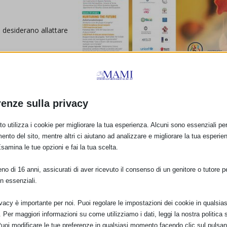
 desiderano allattare
renze sulla privacy
o utilizza i cookie per migliorare la tua esperienza. Alcuni sono essenziali per 
ento del sito, mentre altri ci aiutano ad analizzare e migliorare la tua esperie
Esamina le tue opzioni e fai la tua scelta.
o di 16 anni, assicurati di aver ricevuto il consenso di un genitore o tutore per
n essenziali.
ivacy è importante per noi. Puoi regolare le impostazioni dei cookie in qualsias
Per maggiori informazioni su come utilizziamo i dati, leggi la nostra politica s
Puoi modificare le tue preferenze in qualsiasi momento facendo clic sul pulsan