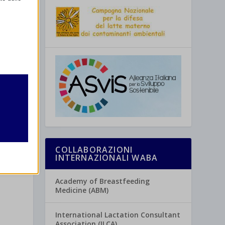
retto
utente
COLLABORAZIONI
INTERNAZIONALI WABA
Academy of Breastfeeding
re
Medicine (ABM)
International Lactation Consultant
Association (ILCA)