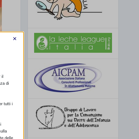
×
il
nza di
 tutti i
i
ulla
te delle