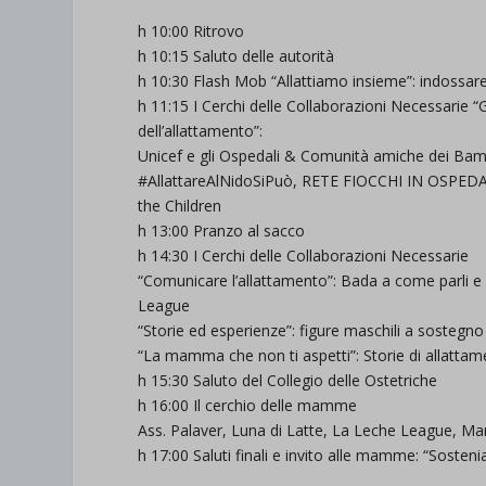
h 10:00 Ritrovo
h 10:15 Saluto delle autorità
h 10:30 Flash Mob “Allattiamo insieme”: indossar
h 11:15 I Cerchi delle Collaborazioni Necessarie “Gl
dell’allattamento”:
Unicef e gli Ospedali & Comunità amiche dei Bambini
#AllattareAlNidoSiPuò, RETE FIOCCHI IN OSPED
the Children
h 13:00 Pranzo al sacco
h 14:30 I Cerchi delle Collaborazioni Necessarie
“Comunicare l’allattamento”: Bada a come parli e 
League
“Storie ed esperienze”: figure maschili a sostegno
“La mamma che non ti aspetti”: Storie di allatta
h 15:30 Saluto del Collegio delle Ostetriche
h 16:00 Il cerchio delle mamme
Ass. Palaver, Luna di Latte, La Leche League, 
h 17:00 Saluti finali e invito alle mamme: “Sosten