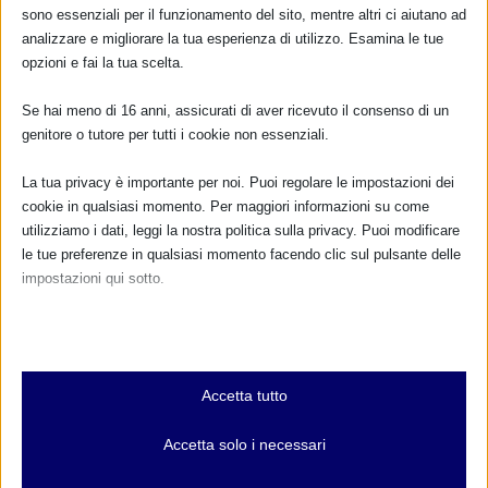
sono essenziali per il funzionamento del sito, mentre altri ci aiutano ad
analizzare e migliorare la tua esperienza di utilizzo. Esamina le tue
opzioni e fai la tua scelta.
Se hai meno di 16 anni, assicurati di aver ricevuto il consenso di un
genitore o tutore per tutti i cookie non essenziali.
La tua privacy è importante per noi. Puoi regolare le impostazioni dei
cookie in qualsiasi momento. Per maggiori informazioni su come
utilizziamo i dati, leggi la nostra politica sulla privacy. Puoi modificare
le tue preferenze in qualsiasi momento facendo clic sul pulsante delle
impostazioni qui sotto.
Nota che, se scegli di disabilitare alcuni tipi di cookie, questo potrebbe
influire sulla tua esperienza del sito e sui servizi che possiamo offrire.
Essenziali
Accetta tutto
I cookie e i servizi essenziali abilitano le funzioni di base e sono
necessari per il corretto funzionamento del sito web. Questi cookie
Accetta solo i necessari
e servizi non richiedono il consenso dell'utente secondo il GDPR.
Mostra dettagli