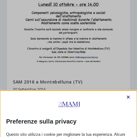
SAM 2016 a Montebelluna (TV)
30 Settembre 2016
×
RISPONDI
Preferenze sulla privacy
Questo sito utilizza i cookie per migliorare la tua esperienza. Alcuni