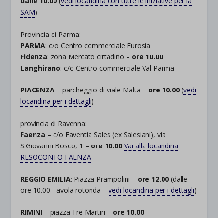
dalle 10.00
(
vedi locandina con tutte le iniziative per la
SAM
)
Provincia di Parma:
PARMA
: c/o Centro commerciale Eurosia
Fidenza
: zona Mercato cittadino –
ore 10.00
Langhirano
: c/o Centro commerciale Val Parma
PIACENZA
– parcheggio di viale Malta –
ore 10.00
(
vedi
locandina per i dettagli
)
provincia di Ravenna:
Faenza
– c/o Faventia Sales (ex Salesiani), via
S.Giovanni Bosco, 1 –
ore 10.00
Vai alla locandina
RESOCONTO FAENZA
REGGIO EMILIA
: Piazza Prampolini –
ore 12.00
(dalle
ore 10.00 Tavola rotonda –
vedi locandina per i dettagli
)
RIMINI
– piazza Tre Martiri –
ore 10.00