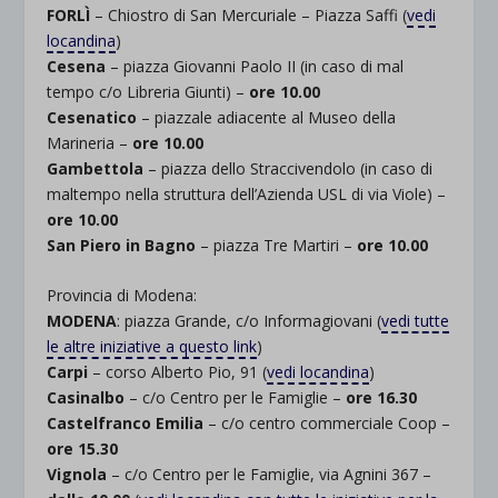
FORLÌ
– Chiostro di San Mercuriale – Piazza Saffi (
vedi
locandina
)
Cesena
– piazza Giovanni Paolo II (in caso di mal
tempo c/o Libreria Giunti) –
ore 10.00
Cesenatico
– piazzale adiacente al Museo della
Marineria –
ore 10.00
Gambettola
– piazza dello Straccivendolo (in caso di
maltempo nella struttura dell’Azienda USL di via Viole) –
ore 10.00
San Piero in Bagno
– piazza Tre Martiri –
ore 10.00
Provincia di Modena:
MODENA
: piazza Grande, c/o Informagiovani (
vedi tutte
le altre iniziative a questo link
)
Carpi
– corso Alberto Pio, 91 (
vedi locandina
)
Casinalbo
– c/o Centro per le Famiglie –
ore 16.30
Castelfranco Emilia
– c/o centro commerciale Coop –
ore 15.30
Vignola
– c/o Centro per le Famiglie, via Agnini 367 –