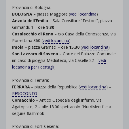
Provincia di Bologna:
BOLOGNA
– piazza Maggiore (
vedi locandina
)
Anzola dell’Emilia
– Sala Consiliare “Testoni”, piazza
Grimandi, 1 –
ore 9.30
Casalecchio di Reno
– c/o Casa della Conoscenza, via
Porrettana 360 (
vedi locandina
)
Imola
– piazza Gramsci –
ore 15.30
(
vedi locandina
)
San Lazzaro di Savena
– Corte del Palazzo Comunale
(in caso di pioggia Mediateca, via Caselle 22 –
vedi
locandina per i dettagli
)
Provincia di Ferrara:
FERRARA
– piazza della Repubblica (
vedi locandina
) –
RESOCONTO
Comacchio
– Antico Ospedale degli Infermi, via
Agatopisto, 2 – alle 18.00 spettacolo “NutriMenti” e a
seguire flashmob
Provincia di Forlì-Cesena: