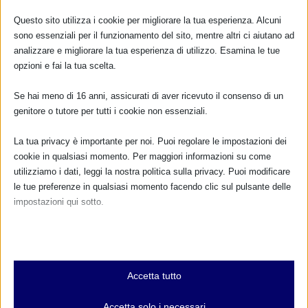
Questo sito utilizza i cookie per migliorare la tua esperienza. Alcuni
sono essenziali per il funzionamento del sito, mentre altri ci aiutano ad
analizzare e migliorare la tua esperienza di utilizzo. Esamina le tue
opzioni e fai la tua scelta.
Se hai meno di 16 anni, assicurati di aver ricevuto il consenso di un
genitore o tutore per tutti i cookie non essenziali.
Sam 2015 a Bergamo
11 Settembre 2015
La tua privacy è importante per noi. Puoi regolare le impostazioni dei
cookie in qualsiasi momento. Per maggiori informazioni su come
utilizziamo i dati, leggi la nostra politica sulla privacy. Puoi modificare
le tue preferenze in qualsiasi momento facendo clic sul pulsante delle
impostazioni qui sotto.
Nota che, se scegli di disabilitare alcuni tipi di cookie, questo potrebbe
influire sulla tua esperienza del sito e sui servizi che possiamo offrire.
Essenziali
Accetta tutto
I cookie e i servizi essenziali abilitano le funzioni di base e sono
necessari per il corretto funzionamento del sito web. Questi cookie
Accetta solo i necessari