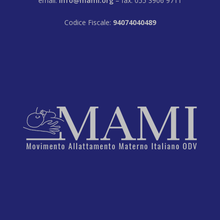
email:
info@mami.org
– fax: 055 3906 9711
Codice Fiscale:
94074040489