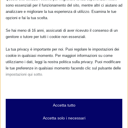
sono essenziali per il funzionamento del sito, mentre altri ci aiutano ad
analizzare e migliorare la tua esperienza di utilizzo. Esamina le tue
opzioni e fai la tua scelta.
Se hai meno di 16 anni, assicurati di aver ricevuto il consenso di un
genitore o tutore per tutti i cookie non essenziali.
La tua privacy è importante per noi. Puoi regolare le impostazioni dei
cookie in qualsiasi momento. Per maggiori informazioni su come
utilizziamo i dati, leggi la nostra politica sulla privacy. Puoi modificare
le tue preferenze in qualsiasi momento facendo clic sul pulsante delle
impostazioni qui sotto.
Nota che, se scegli di disabilitare alcuni tipi di cookie, questo potrebbe
influire sulla tua esperienza del sito e sui servizi che possiamo offrire.
Essenziali
Accetta tutto
I cookie e i servizi essenziali abilitano le funzioni di base e sono
necessari per il corretto funzionamento del sito web. Questi cookie
Accetta solo i necessari
e servizi non richiedono il consenso dell'utente secondo il GDPR.
Mostra dettagli