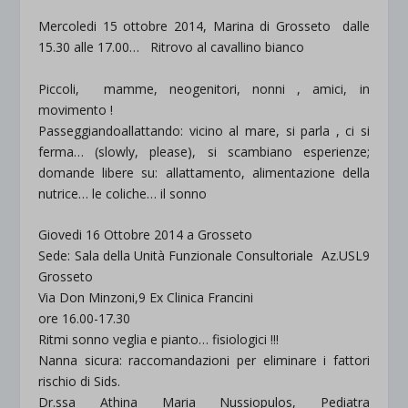
Mercoledi 15 ottobre 2014, Marina di Grosseto dalle
15.30 alle 17.00… Ritrovo al cavallino bianco
Piccoli, mamme, neogenitori, nonni , amici, in
movimento !
Passeggiandoallattando: vicino al mare, si parla , ci si
ferma… (slowly, please), si scambiano esperienze;
domande libere su: allattamento, alimentazione della
nutrice… le coliche… il sonno
Giovedi 16 Ottobre 2014 a Grosseto
Sede: Sala della Unità Funzionale Consultoriale Az.USL9
Grosseto
Via Don Minzoni,9 Ex Clinica Francini
ore 16.00-17.30
Ritmi sonno veglia e pianto… fisiologici !!!
Nanna sicura: raccomandazioni per eliminare i fattori
rischio di Sids.
Dr.ssa Athina Maria Nussiopulos, Pediatra