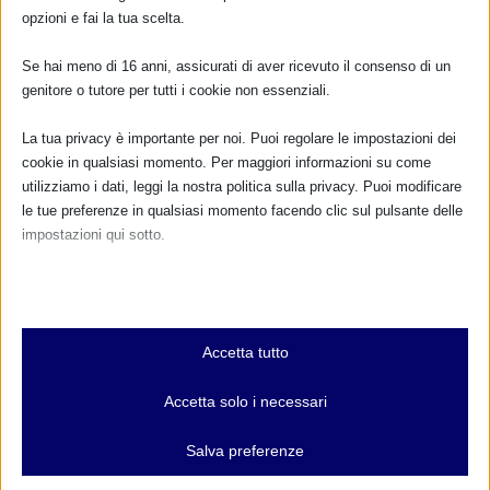
opzioni e fai la tua scelta.
Se hai meno di 16 anni, assicurati di aver ricevuto il consenso di un
genitore o tutore per tutti i cookie non essenziali.
La tua privacy è importante per noi. Puoi regolare le impostazioni dei
cookie in qualsiasi momento. Per maggiori informazioni su come
utilizziamo i dati, leggi la nostra politica sulla privacy. Puoi modificare
le tue preferenze in qualsiasi momento facendo clic sul pulsante delle
impostazioni qui sotto.
Nota che, se scegli di disabilitare alcuni tipi di cookie, questo potrebbe
influire sulla tua esperienza del sito e sui servizi che possiamo offrire.
Essenziali
Accetta tutto
I cookie e i servizi essenziali abilitano le funzioni di base e sono
necessari per il corretto funzionamento del sito web. Questi cookie
CALENDARIO EVENTI
Accetta solo i necessari
e servizi non richiedono il consenso dell'utente secondo il GDPR.
Mostra dettagli
Salva preferenze
Non ci sono eventi
Analitici