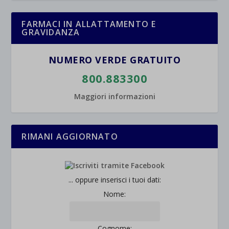
esplicitamente categorizzati.
jetpackState[message]
Mostra dettagli
FARMACI IN ALLATTAMENTO E
GRAVIDANZA
et-saved-post*
NUMERO VERDE GRATUITO
wpc*
800.883300
Maggiori informazioni
RIMANI AGGIORNATO
... oppure inserisci i tuoi dati:
Nome:
Cognome: