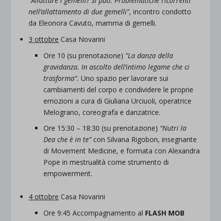
“Allattare i gemelli? Si può. Problematiche ricorrenti
nell’allattamento di due gemelli”
, incontro condotto
da Eleonora Cavuto, mamma di gemelli.
3 ottobre
Casa Novarini
Ore 10 (su prenotazione)
”La danza della
gravidanza. In ascolto dell’intimo legame che ci
trasforma”.
Uno spazio per lavorare sui
cambiamenti del corpo e condividere le proprie
emozioni a cura di Giuliana Urciuoli, operatrice
Melograno, coreografa e danzatrice.
Ore 15:30 – 18:30 (su prenotazione)
“Nutri la
Dea che è in te”
con Silvana Rigobon, insegnante
di Movement Medicine, e formata con Alexandra
Pope in mestrualità come strumento di
empowerment.
4 ottobre
Casa Novarini
Ore 9:45 Accompagnamento al
FLASH MOB