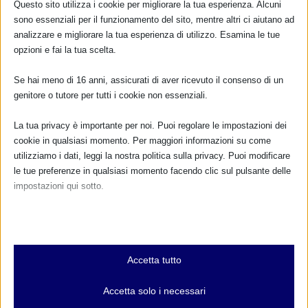
Questo sito utilizza i cookie per migliorare la tua esperienza. Alcuni
sono essenziali per il funzionamento del sito, mentre altri ci aiutano ad
analizzare e migliorare la tua esperienza di utilizzo. Esamina le tue
... oppure inserisci i tuoi dati:
opzioni e fai la tua scelta.
Nome:
Se hai meno di 16 anni, assicurati di aver ricevuto il consenso di un
genitore o tutore per tutti i cookie non essenziali.
Cognome:
La tua privacy è importante per noi. Puoi regolare le impostazioni dei
cookie in qualsiasi momento. Per maggiori informazioni su come
utilizziamo i dati, leggi la nostra politica sulla privacy. Puoi modificare
Indirizzo email:
le tue preferenze in qualsiasi momento facendo clic sul pulsante delle
impostazioni qui sotto.
Clicca qui per ricevere la
Nota che, se scegli di disabilitare alcuni tipi di cookie, questo potrebbe
Newsletter MAMI
influire sulla tua esperienza del sito e sui servizi che possiamo offrire.
Leggi qui l'informativa sulla privacy
Essenziali
Accetta tutto
I cookie e i servizi essenziali abilitano le funzioni di base e sono
Privacy: acconsento al trattamento dei miei dati
necessari per il corretto funzionamento del sito web. Questi cookie
personali (Regolamento UE 2016/679)
Accetta solo i necessari
e servizi non richiedono il consenso dell'utente secondo il GDPR.