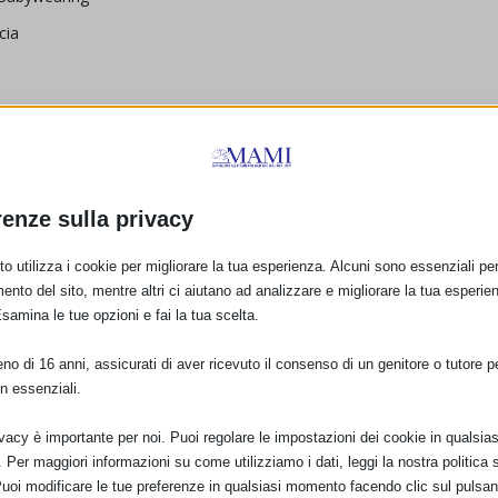
cia
ATTAMENTO – Convegno
renze sulla privacy
o utilizza i cookie per migliorare la tua esperienza. Alcuni sono essenziali per 
mammearcobaleno@libero.it – tel. 0881-026439
ento del sito, mentre altri ci aiutano ad analizzare e migliorare la tua esperie
Esamina le tue opzioni e fai la tua scelta.
A LOCANDINA
con orari e dettagli
o di 16 anni, assicurati di aver ricevuto il consenso di un genitore o tutore per
n essenziali.
ivacy è importante per noi. Puoi regolare le impostazioni dei cookie in qualsias
Per maggiori informazioni su come utilizziamo i dati, leggi la nostra politica s
Puoi modificare le tue preferenze in qualsiasi momento facendo clic sul pulsan