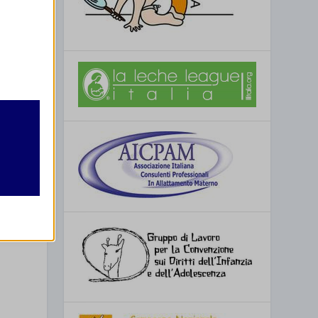
retto
utente
SSIMO
enovo (LC)
re