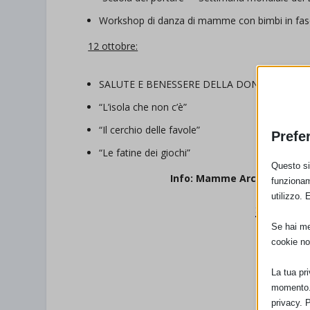
Workshop di danza di mamme con bimbi in fas
12 ottobre:
SALUTE E BENESSERE DELLA DONNA IN ALL
“L’isola che non c’è”
“Il cerchio delle favole”
Prefe
“Le fatine dei giochi”
Questo sit
Info: Mamme Arcobaleno – 
funzionam
utilizzo. 
SCARICA L
Se hai men
cookie no
La tua pr
momento. 
privacy. 