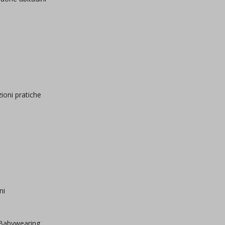
zioni pratiche
ni
 Babywearing