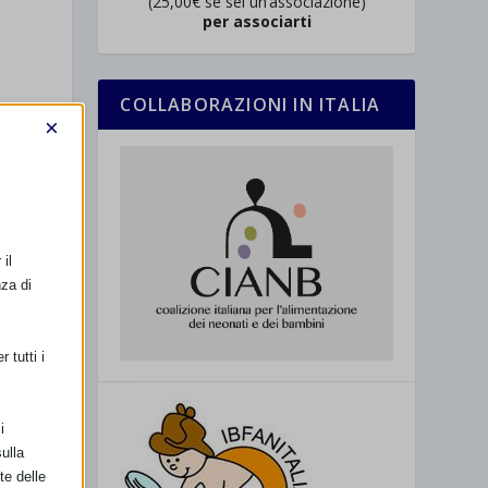
(25,00€ se sei un’associazione)
per associarti
COLLABORAZIONI IN ITALIA
×
il
nza di
 tutti i
i
ulla
te delle