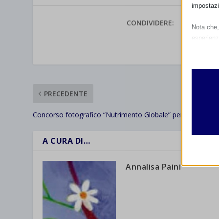
impostazi
CONDIVIDERE:
Nota che, 
esperienz
VALUTAR
Essen
I cooki
funzio
second
PRECEDENTE
Analit
Concorso fotografico “Nutrimento Globale” per la SAM 20
et-edito
I cooki
informa
mhcook
A CURA DI…
wordpre
Altri 
Annalisa Paini
wordpre
_ga
Questa 
catego
wp-sett
_ga_*
wp-sett
jetpack