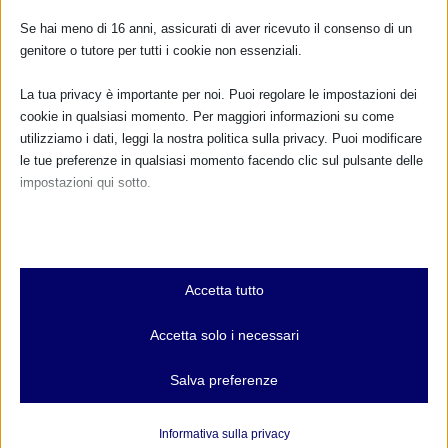
Se hai meno di 16 anni, assicurati di aver ricevuto il consenso di un
FARMACI IN ALLATTAMENTO E
genitore o tutore per tutti i cookie non essenziali.
GRAVIDANZA
La tua privacy è importante per noi. Puoi regolare le impostazioni dei
NUMERO VERDE GRATUITO
cookie in qualsiasi momento. Per maggiori informazioni su come
utilizziamo i dati, leggi la nostra politica sulla privacy. Puoi modificare
800.883300
le tue preferenze in qualsiasi momento facendo clic sul pulsante delle
Maggiori informazioni
impostazioni qui sotto.
Nota che, se scegli di disabilitare alcuni tipi di cookie, questo potrebbe
influire sulla tua esperienza del sito e sui servizi che possiamo offrire.
RIMANI AGGIORNATO
Essenziali
Accetta tutto
I cookie e i servizi essenziali abilitano le funzioni di base e sono
necessari per il corretto funzionamento del sito web. Questi cookie
Accetta solo i necessari
e servizi non richiedono il consenso dell'utente secondo il GDPR.
... oppure inserisci i tuoi dati:
Mostra dettagli
Nome:
Salva preferenze
Analitici
et-editor-available-post-*
I cookie di statistica raccolgono informazioni sull'utilizzo,
Informativa sulla privacy
Cognome:
consentendoci di ottenere informazioni su come i visitatori