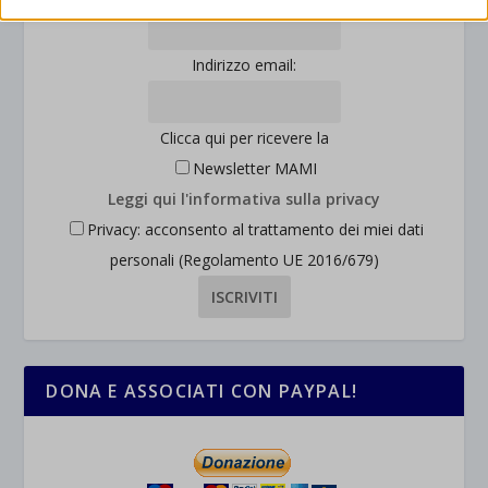
mhcookie
interagiscono con il nostro sito web.
wordpress_logged_in_*
Mostra dettagli
Indirizzo email:
wordpress_test_cookie
Altri servizi
_ga
Questa categoria include tutti i cookie, i domini e i servizi che non
wp-settings-*
Clicca qui per ricevere la
rientrano nelle altre categorie specifiche o che non sono stati
_ga_*
wp-settings-time-*
esplicitamente categorizzati.
Newsletter MAMI
jetpackState[message]
Mostra dettagli
Leggi qui l'informativa sulla privacy
Privacy: acconsento al trattamento dei miei dati
et-saved-post*
personali (Regolamento UE 2016/679)
wpc*
DONA E ASSOCIATI CON PAYPAL!