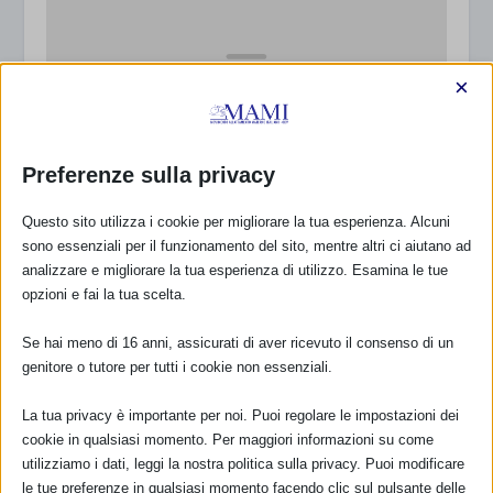
×
Preferenze sulla privacy
Questo sito utilizza i cookie per migliorare la tua esperienza. Alcuni
“ALLATTIAMO INSIEME”: FLASH MOB IN
CONTEMPORANEA NELLE PIAZZE DELL’EMILIA
sono essenziali per il funzionamento del sito, mentre altri ci aiutano ad
ROMAGNA!
analizzare e migliorare la tua esperienza di utilizzo. Esamina le tue
25 Settembre 2013
opzioni e fai la tua scelta.
Se hai meno di 16 anni, assicurati di aver ricevuto il consenso di un
genitore o tutore per tutti i cookie non essenziali.
RISPONDI
La tua privacy è importante per noi. Puoi regolare le impostazioni dei
cookie in qualsiasi momento. Per maggiori informazioni su come
utilizziamo i dati, leggi la nostra politica sulla privacy. Puoi modificare
le tue preferenze in qualsiasi momento facendo clic sul pulsante delle