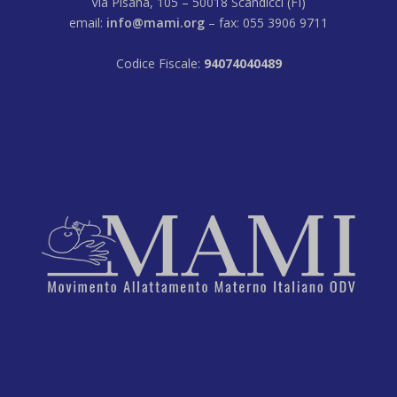
Via Pisana, 105 – 50018 Scandicci (FI)
email:
info@mami.org
– fax: 055 3906 9711
Codice Fiscale:
94074040489