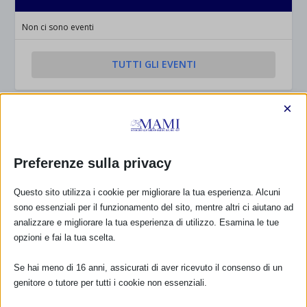
Non ci sono eventi
TUTTI GLI EVENTI
×
FARMACI IN ALLATTAMENTO E
GRAVIDANZA
Preferenze sulla privacy
NUMERO VERDE GRATUITO
800.883300
Questo sito utilizza i cookie per migliorare la tua esperienza. Alcuni
sono essenziali per il funzionamento del sito, mentre altri ci aiutano ad
Maggiori informazioni
analizzare e migliorare la tua esperienza di utilizzo. Esamina le tue
opzioni e fai la tua scelta.
Se hai meno di 16 anni, assicurati di aver ricevuto il consenso di un
RIMANI AGGIORNATO
genitore o tutore per tutti i cookie non essenziali.