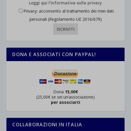
Leggi qui l'informativa sulla privacy
_ga
Questa categoria include tutti i cookie, i domini e i servizi che non
wp-settings-*
Privacy: acconsento al trattamento dei miei dati
rientrano nelle altre categorie specifiche o che non sono stati
_ga_*
wp-settings-time-*
personali (Regolamento UE 2016/679)
esplicitamente categorizzati.
jetpackState[message]
Mostra dettagli
et-saved-post*
wpc*
DONA E ASSOCIATI CON PAYPAL!
Dona
15,00€
(25,00€ se sei un’associazione)
per associarti
COLLABORAZIONI IN ITALIA