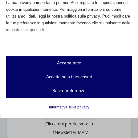
La tua privacy è importante per noi. Puoi regolare le impostazioni dei
cookie in qualsiasi momento. Per maggiori informazioni su come
utilizziamo i dati, leggi la nostra politica sulla privacy. Puoi modificare
le tue preferenze in qualsiasi momento facendo clic sul pulsante delle
impostazioni qui sotto.
Nota che, se scegli di disabilitare alcuni tipi di cookie, questo potrebbe
influire sulla tua esperienza del sito e sui servizi che possiamo offrire.
... oppure inserisci i tuoi dati:
Essenziali
Nome:
Accetta tutto
I cookie e i servizi essenziali abilitano le funzioni di base e sono
necessari per il corretto funzionamento del sito web. Questi cookie
Accetta solo i necessari
e servizi non richiedono il consenso dell'utente secondo il GDPR.
Cognome:
Mostra dettagli
Salva preferenze
Analitici
Indirizzo email:
et-editor-available-post-*
I cookie di statistica raccolgono informazioni sull'utilizzo,
Informativa sulla privacy
consentendoci di ottenere informazioni su come i visitatori
mhcookie
interagiscono con il nostro sito web.
Clicca qui per ricevere la
wordpress_logged_in_*
Mostra dettagli
Newsletter MAMI
wordpress_test_cookie
Altri servizi