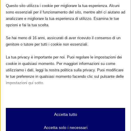
RIMANI AGGIORNATO
Questo sito utilizza i cookie per migliorare la tua esperienza. Alcuni
sono essenziali per il funzionamento del sito, mentre altri ci aiutano ad
analizzare e migliorare la tua esperienza di utilizzo. Esamina le tue
opzioni e fai la tua scelta.
... oppure inserisci i tuoi dati:
Nome:
Se hai meno di 16 anni, assicurati di aver ricevuto il consenso di un
genitore o tutore per tutti i cookie non essenziali.
Cognome:
La tua privacy è importante per noi. Puoi regolare le impostazioni dei
cookie in qualsiasi momento. Per maggiori informazioni su come
utilizziamo i dati, leggi la nostra politica sulla privacy. Puoi modificare
Indirizzo email:
le tue preferenze in qualsiasi momento facendo clic sul pulsante delle
impostazioni qui sotto.
Clicca qui per ricevere la
Nota che, se scegli di disabilitare alcuni tipi di cookie, questo potrebbe
influire sulla tua esperienza del sito e sui servizi che possiamo offrire.
Newsletter MAMI
Essenziali
Leggi qui l'informativa sulla privacy
Accetta tutto
I cookie e i servizi essenziali abilitano le funzioni di base e sono
Privacy: acconsento al trattamento dei miei dati
necessari per il corretto funzionamento del sito web. Questi cookie
Accetta solo i necessari
personali (Regolamento UE 2016/679)
e servizi non richiedono il consenso dell'utente secondo il GDPR.