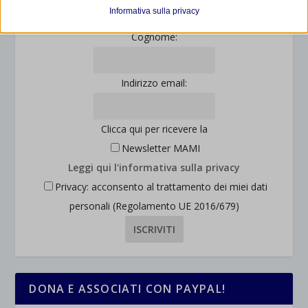
et-editor-available-post-*
I cookie di statistica raccolgono informazioni sull'utilizzo,
Informativa sulla privacy
consentendoci di ottenere informazioni su come i visitatori
mhcookie
Cognome:
interagiscono con il nostro sito web.
wordpress_logged_in_*
Mostra dettagli
wordpress_test_cookie
Altri servizi
Indirizzo email:
_ga
Questa categoria include tutti i cookie, i domini e i servizi che non
wp-settings-*
rientrano nelle altre categorie specifiche o che non sono stati
_ga_*
wp-settings-time-*
esplicitamente categorizzati.
Clicca qui per ricevere la
jetpackState[message]
Mostra dettagli
Newsletter MAMI
Leggi qui l'informativa sulla privacy
et-saved-post*
Privacy: acconsento al trattamento dei miei dati
personali (Regolamento UE 2016/679)
wpc*
DONA E ASSOCIATI CON PAYPAL!