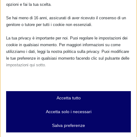
opzioni e fai la tua scelta.
TUTTI GLI EVENTI
Se hai meno di 16 anni, assicurati di aver ricevuto il consenso di un
genitore o tutore per tutti i cookie non essenziali.
FARMACI IN ALLATTAMENTO E
GRAVIDANZA
La tua privacy è importante per noi. Puoi regolare le impostazioni dei
cookie in qualsiasi momento. Per maggiori informazioni su come
NUMERO VERDE GRATUITO
utilizziamo i dati, leggi la nostra politica sulla privacy. Puoi modificare
le tue preferenze in qualsiasi momento facendo clic sul pulsante delle
800.883300
impostazioni qui sotto.
Maggiori informazioni
Nota che, se scegli di disabilitare alcuni tipi di cookie, questo potrebbe
influire sulla tua esperienza del sito e sui servizi che possiamo offrire.
Essenziali
RIMANI AGGIORNATO
Accetta tutto
I cookie e i servizi essenziali abilitano le funzioni di base e sono
necessari per il corretto funzionamento del sito web. Questi cookie
Accetta solo i necessari
e servizi non richiedono il consenso dell'utente secondo il GDPR.
Mostra dettagli
... oppure inserisci i tuoi dati:
Salva preferenze
Analitici
Nome: