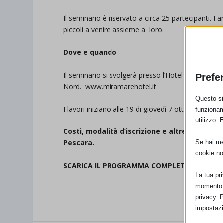
Il seminario è riservato a circa 25 partecipanti. 
piccoli a venire assieme a loro.
Dove e quando
Il seminario si svolgerà presso l’Hotel Miramare a
Prefe
Nord. www.miramarehotel.it
Questo sit
I lavori iniziano alle 19 di giovedì 7 ottobre e si
funzionam
utilizzo. 
Costi, modalità d’iscrizione e altre informa
Pescara.
Se hai men
cookie no
SCARICA IL PROGRAMMA COMPLETO
La tua pr
momento. 
privacy. 
impostazi