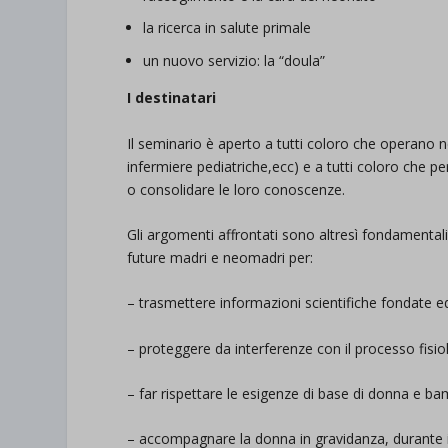
la ricerca in salute primale
un nuovo servizio: la “doula”
I destinatari
Il seminario è aperto a tutti coloro che operano n
infermiere pediatriche,ecc) e a tutti coloro che p
o consolidare le loro conoscenze.
Gli argomenti affrontati sono altresì fondamental
future madri e neomadri per:
– trasmettere informazioni scientifiche fondate ed
– proteggere da interferenze con il processo fisio
– far rispettare le esigenze di base di donna e ba
– accompagnare la donna in gravidanza, durante i