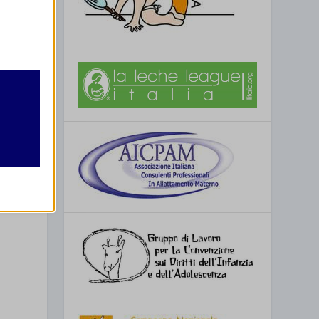
retto
utente
SSIMO
Carpi (MO)
re