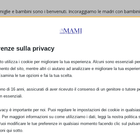
Famiglie e bambini sono i benvenuti. Incoraggiamo le madri con bambin
 Marina di Città Sant’Angelo, uscita casello autostradale Pescara
renze sulla privacy
o utilizza i cookie per migliorare la tua esperienza. Alcuni sono essenziali per 
 concludono alle 18 di domenica 10 ottobre 2010.
ento del sito, mentre altri ci aiutano ad analizzare e migliorare la tua esperie
Esamina le tue opzioni e fai la tua scelta.
zioni sul sito del Melograno Nazionale e del Melograno di
o di 16 anni, assicurati di aver ricevuto il consenso di un genitore o tutore per
n essenziali.
ivacy è importante per noi. Puoi regolare le impostazioni dei cookie in qualsias
Per maggiori informazioni su come utilizziamo i dati, leggi la nostra politica s
Puoi modificare le tue preferenze in qualsiasi momento facendo clic sul pulsan
oni qui sotto.