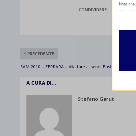
Nota che, 
CONDIVIDERE:
esperienz
Essen
VALUTAR
I cooki
funzio
second
PRECEDENTE
Analit
et-edito
I cooki
SAM 2010 – FERRARA – Allattare al seno. Bastano pochi p
informa
mhcook
A CURA DI…
wordpre
Altri 
wordpre
_ga
Questa 
Stefano Garuti
catego
wp-sett
_ga_*
wp-sett
jetpack
et-save