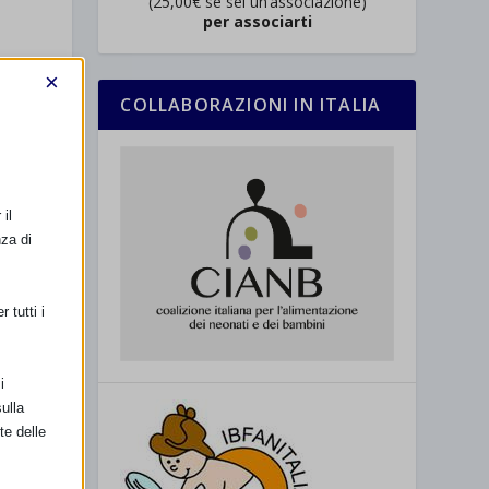
(25,00€ se sei un’associazione)
per associarti
i
×
COLLABORAZIONI IN ITALIA
il
nza di
 tutti i
i
ulla
te delle