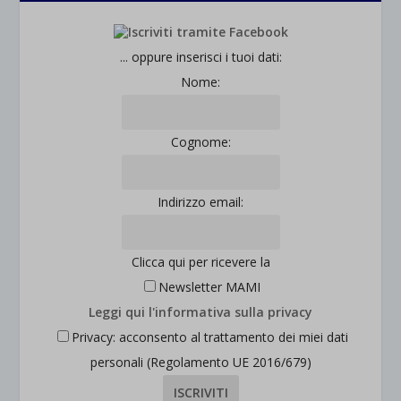
wp-settings-time-*
esplicitamente categorizzati.
jetpackState[message]
Mostra dettagli
... oppure inserisci i tuoi dati:
Nome:
et-saved-post*
wpc*
Cognome:
Indirizzo email:
Clicca qui per ricevere la
Newsletter MAMI
Leggi qui l'informativa sulla privacy
Privacy: acconsento al trattamento dei miei dati
personali (Regolamento UE 2016/679)